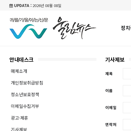
UPDATA :
2026년 08월 08일
정치
안내데스크
기사제보
매체소개
제목
개인정보취급방침
이름
청소년보호정책
이메일수집거부
이메일
광고·제휴
연락처
기사제보