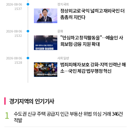
2026-08-06
정치국회
15:37
정상외교로 국익 넓히고 재외국민 더
촘촘히 지킨다
2026-08-06
문화
15:32
"안심하고 창작활동을"…예술인 사
회보험·금융 지원 확대
2026-08-06
사회일반
15:28
범죄피해자 보호 강화·지역 인력난 해
소…국민 체감 법무행정 혁신
경기지역의 인기기사
1
수도권 신규 주택 공급지 인근 부동산 위법 의심 거래 346건
적발