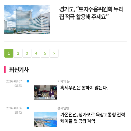
경기도, “토지수용위원회 누리
집 적극 활용해 주세요”
1
2
3
4
5
최신기사
2026-08-07
기자의 눈
08:23
혹세무민은 통하지 않는다.
2026-08-06
경제일반
15:42
가온전선, 싱가포르 육상교통청 전력
케이블 첫 공급 계약