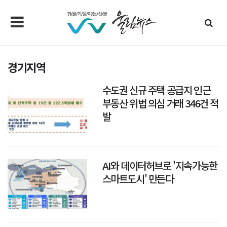
경기지역
수도권 신규 주택 공급지 인근
부동산 위법 의심 거래 346건 적
발
AI와 데이터허브로 '지속가능한
스마트도시' 만든다