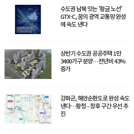
수도권 남북 잇는 '황금 노선'
GTX-C, 꿈의 광역 교통망 완성
에 속도 낸다
상반기 수도권 공공주택 1만
3400가구 분양…전년비 43%
증가
강화군, 해안순환도로 완성 속도
낸다…황청∼창후 구간 우선 추
진