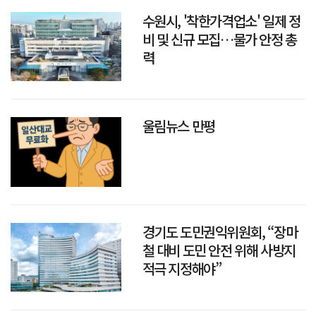
수원시, '착한가격업소' 일제 정
비 및 신규 모집…물가 안정 총
력
울림뉴스 만평
경기도 도민권익위원회, “장마
철 대비 도민 안전 위해 사방지
적극 지정해야”