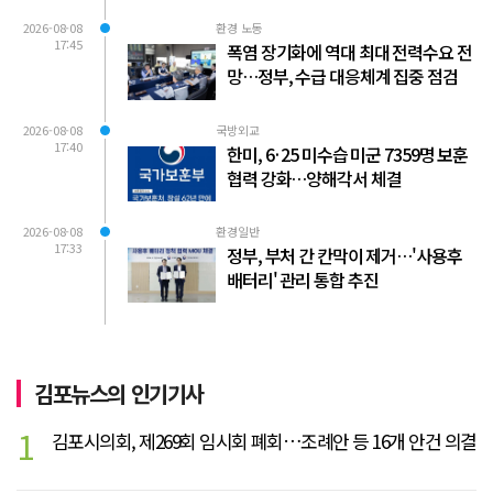
2026-08-08
환경 노동
17:45
폭염 장기화에 역대 최대 전력수요 전
망…정부, 수급 대응체계 집중 점검
2026-08-08
국방외교
17:40
한미, 6·25 미수습 미군 7359명 보훈
협력 강화…양해각서 체결
2026-08-08
환경일반
17:33
정부, 부처 간 칸막이 제거…'사용후
배터리' 관리 통합 추진
김포뉴스의 인기기사
1
김포시의회, 제269회 임시회 폐회…조례안 등 16개 안건 의결