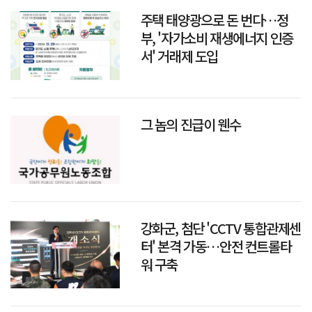
주택 태양광으로 돈 번다…정
부, '자가소비 재생에너지 인증
서' 거래제 도입
그 놈의 진급이 웬수
강화군, 첨단 'CCTV 통합관제센
터' 본격 가동…안전 컨트롤타
워 구축