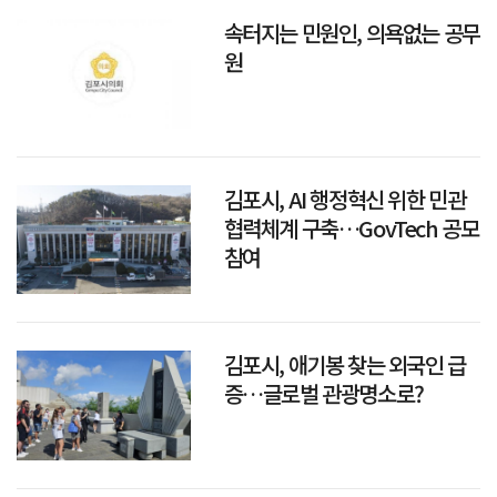
속터지는 민원인, 의욕없는 공무
원
김포시, AI 행정혁신 위한 민관
협력체계 구축…GovTech 공모
참여
김포시, 애기봉 찾는 외국인 급
증…글로벌 관광명소로?