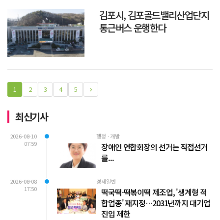
김포시, 김포골드밸리산업단지
통근버스 운행한다
1
2
3
4
5
최신기사
2026-08-10
행정 · 개발
07:59
장애인 연합회장의 선거는 직접선거
를...
2026-08-08
경제일반
17:50
떡국떡·떡볶이떡 제조업, '생계형 적
합업종' 재지정…2031년까지 대기업
진입 제한