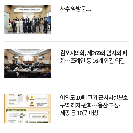
사후 약방문....
김포시의회, 제269회 임시회 폐
회…조례안 등 16개 안건 의결
여의도 10배 크기 군사시설보호
구역 해제·완화…용산·고성·
세종 등 10곳 대상