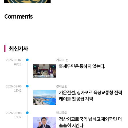
v=TQBQEpvcWs4 )박동희 스포츠 전문기
자가 축구협회에 참고인으로 출석하여 프
Comments
로축구 2부리그에 대해...
최신기사
2026-08-07
기자의 눈
08:23
혹세무민은 통하지 않는다.
2026-08-06
경제일반
15:42
가온전선, 싱가포르 육상교통청 전력
케이블 첫 공급 계약
2026-08-06
정치국회
15:37
정상외교로 국익 넓히고 재외국민 더
촘촘히 지킨다