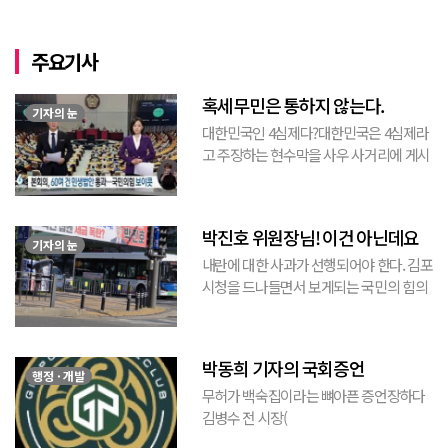
주요기사
혹세무민은 통하지 않는다.
기자의 눈
대한민국인 4심제다?대한민국은 4심제라
고 주장하는 현수막을 사우 사거리에 게시
된 것을 본 적이 있다. 사우동에 게시된 현
수막이므로 누가 걸었는지는 짐작할 수 있
는 현수막이고, 걸려있던 현수막은 혹세무
박진호 위원장님! 이건 아닌데요
민(惑...
기자의 눈
내란에 대한 사과가 선행되어야 한다. 김포
시청을 드나들면서 보게되는 국민의 힘의
김포시 갑구 박진호 당협위원장이 게시한
현수막을 보면서 불편한 마음을 감출수가
없다. 같은 당의 김재섭의원은 “총선때 당
박동희 기자의 국회증언
이 하...
행정 · 개발
무허가 백숙집이라는 뼈아픈 증언장하다
김병수 전 시장(
https://www.youtube.com/watch?