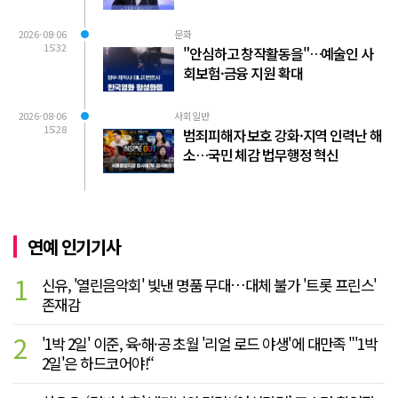
2026-08-06
문화
15:32
"안심하고 창작활동을"…예술인 사
회보험·금융 지원 확대
2026-08-06
사회일반
15:28
범죄피해자 보호 강화·지역 인력난 해
소…국민 체감 법무행정 혁신
연예 인기기사
1
신유, '열린음악회' 빛낸 명품 무대…대체 불가 '트롯 프린스'
존재감
2
'1박 2일' 이준, 육·해·공 초월 '리얼 로드 야생'에 대만족 "'1박
2일'은 하드코어야!“