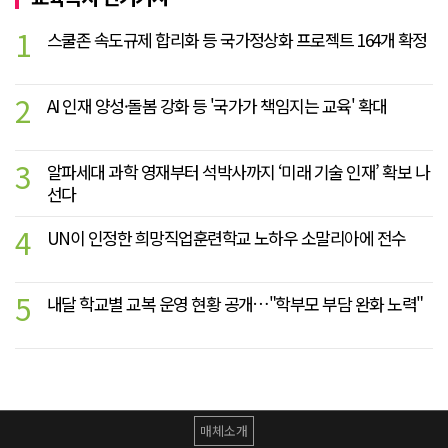
1
스쿨존 속도규제 합리화 등 국가정상화 프로젝트 164개 확정
2
AI 인재 양성·돌봄 강화 등 '국가가 책임지는 교육' 확대
3
알파세대 과학 영재부터 석박사까지 ‘미래 기술 인재’ 확보 나
선다
4
UN이 인정한 희망직업훈련학교 노하우 소말리아에 전수
5
내달 학교별 교복 운영 현황 공개…"학부모 부담 완화 노력"
매체소개