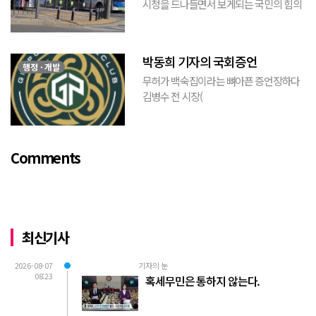
시청을 드나들면서 보게되는 국민의 힘의
김포시 갑구 박진호 당협위원장이 게시한
현수막을 보면서 불편한 마음을 감출수가
없다. 같은 당의 김재섭의원은 “총선때 당
박동희 기자의 국회증언
이 하...
행정 · 개발
무허가 백숙집이라는 뼈아픈 증언장하다
김병수 전 시장(
https://www.youtube.com/watch?
v=TQBQEpvcWs4 )박동희 스포츠 전문기
자가 축구협회에 참고인으로 출석하여 프
Comments
로축구 2부리그에 대해...
최신기사
2026-08-07
기자의 눈
08:23
혹세무민은 통하지 않는다.