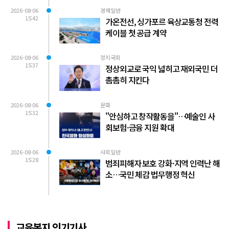
2026-08-06
경제일반
15:42
가온전선, 싱가포르 육상교통청 전력
케이블 첫 공급 계약
2026-08-06
정치국회
15:37
정상외교로 국익 넓히고 재외국민 더
촘촘히 지킨다
2026-08-06
문화
15:32
"안심하고 창작활동을"…예술인 사
회보험·금융 지원 확대
2026-08-06
사회일반
15:28
범죄피해자 보호 강화·지역 인력난 해
소…국민 체감 법무행정 혁신
교육복지 인기기사