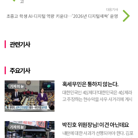
고
다음기사
초중고 학생 AI·디지털 역량 키운다…'2026년 디지털새싹' 운영
관련기사
주요기사
혹세무민은 통하지 않는다.
기자의 눈
대한민국인 4심제다?대한민국은 4심제라
고 주장하는 현수막을 사우 사거리에 게시
된 것을 본 적이 있다. 사우동에 게시된 현
수막이므로 누가 걸었는지는 짐작할 수 있
는 현수막이고, 걸려있던 현수막은 혹세무
박진호 위원장님! 이건 아닌데요
민(惑...
기자의 눈
내란에 대한 사과가 선행되어야 한다. 김포