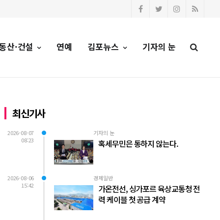
동산·건설
연예
김포뉴스
기자의 눈
최신기사
2026-08-07
기자의 눈
08:23
혹세무민은 통하지 않는다.
2026-08-06
경제일반
15:42
가온전선, 싱가포르 육상교통청 전
력 케이블 첫 공급 계약