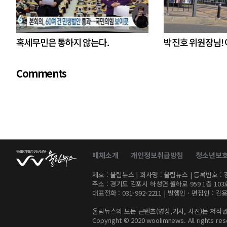
혹세무민은 통하지 않는다.
박진호 위원장님!
Comments
매체소개
개인정보취급방침
청소년보
제호 : 울림뉴스 | 회사명 : 울림뉴스 | 등록번호 : 경기
주소 : 경기도 김포시 하성면 월하로 959 1층 103호 
대표전화 : 031-992-2211 | 발행인ㆍ편집인 : 
울림뉴스의 모든 콘텐츠(영상,기사, 사진)는 저작권
Copyright © 2020 woolimnews. All rights res