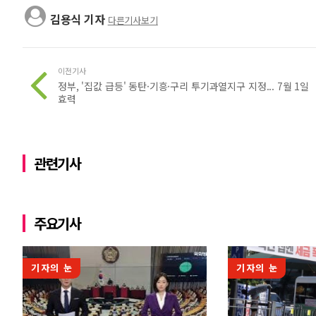
김용식 기자
다른기사보기
이전기사
정부, '집값 급등' 동탄·기흥·구리 투기과열지구 지정... 7월 1일
효력
관련기사
주요기사
기자의 눈
기자의 눈