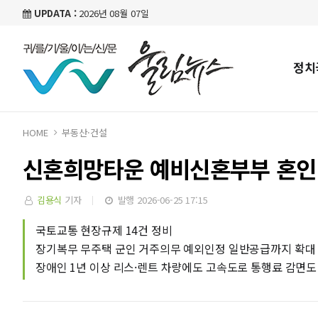
UPDATA :
2026년 08월 07일
정치
HOME
부동산·건설
신혼희망타운 예비신혼부부 혼인 
김용식
기자
발행 2026-06-25 17:15
국토교통 현장규제 14건 정비
장기복무 무주택 군인 거주의무 예외인정 일반공급까지 확대
장애인 1년 이상 리스·렌트 차량에도 고속도로 통행료 감면도