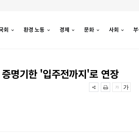
국회
환경 노동
경제
문화
사회
부
증명기한 '입주전까지'로 연장