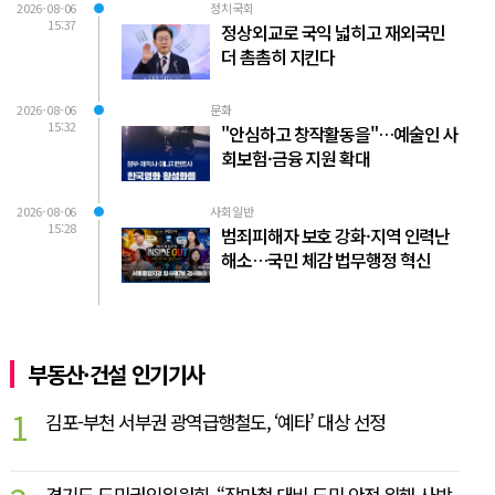
2026-08-06
정치국회
15:37
정상외교로 국익 넓히고 재외국민
더 촘촘히 지킨다
2026-08-06
문화
15:32
"안심하고 창작활동을"…예술인 사
회보험·금융 지원 확대
2026-08-06
사회일반
15:28
범죄피해자 보호 강화·지역 인력난
해소…국민 체감 법무행정 혁신
부동산·건설 인기기사
1
김포-부천 서부권 광역급행철도, ‘예타’ 대상 선정
경기도 도민권익위원회, “장마철 대비 도민 안전 위해 사방