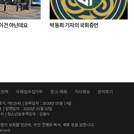
 이건 아닌데요
박동희 기자의 국회증언
호정책
이메일수집거부
광고·제휴
기사제보
문의하기
, 아52543 | 등록일자 : 2020년 05월 14일
| 발행일자 : 2020년 03월 02일
김용식 | 청소년보호책임자 : 김용식
법의 보호를 받은바, 무단 전재와 복사, 배포 등을 금합니다.
erved.