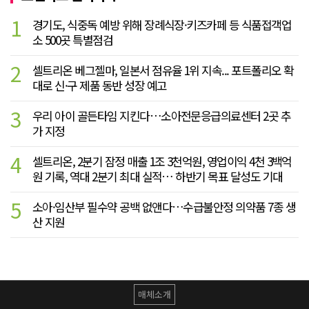
1
경기도, 식중독 예방 위해 장례식장·키즈카페 등 식품접객업
소 500곳 특별점검
2
셀트리온 베그젤마, 일본서 점유율 1위 지속... 포트폴리오 확
대로 신·구 제품 동반 성장 예고
3
우리 아이 골든타임 지킨다…소아전문응급의료센터 2곳 추
가 지정
4
셀트리온, 2분기 잠정 매출 1조 3천억원, 영업이익 4천 3백억
원 기록, 역대 2분기 최대 실적… 하반기 목표 달성도 기대
5
소아·임산부 필수약 공백 없앤다…수급불안정 의약품 7종 생
산 지원
매체소개