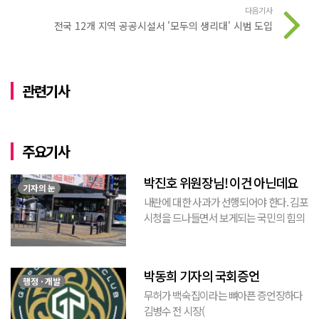
다음기사
전국 12개 지역 공공시설서 '모두의 생리대' 시범 도입
관련기사
주요기사
박진호 위원장님! 이건 아닌데요
기자의 눈
내란에 대한 사과가 선행되어야 한다. 김포
시청을 드나들면서 보게되는 국민의 힘의
김포시 갑구 박진호 당협위원장이 게시한
현수막을 보면서 불편한 마음을 감출수가
없다. 같은 당의 김재섭의원은 “총선때 당
박동희 기자의 국회증언
이 하...
행정 · 개발
무허가 백숙집이라는 뼈아픈 증언장하다
김병수 전 시장(