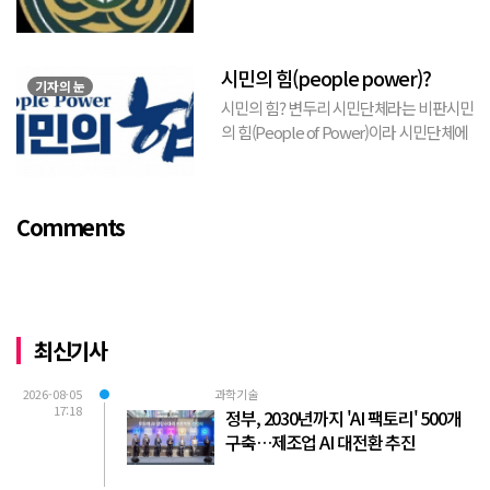
https://www.youtube.com/watch?
v=TQBQEpvcWs4 )박동희 스포츠 전문기
자가 축구협회에 참고인으로 출석하여 프
시민의 힘(people power)?
로축구 2부리그에 대해...
기자의 눈
시민의 힘? 변두리 시민단체라는 비판시민
의 힘(People of Power)이라 시민단체에
서 김포FC 횡령에 대한 비판적 논평을 내
놓았다. 논평의 전체적 취지는 “시의회가
무능하여 시민의 혈세를 낭비하게 되고, 함
Comments
량...
최신기사
2026-08-05
과학기술
17:18
정부, 2030년까지 'AI 팩토리' 500개
구축…제조업 AI 대전환 추진