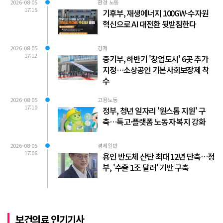
2026-08-05
환경 노동
17:15
기후부, 재생에너지 100GW·수자원
혁신으로 AI 대전환 뒷받침한다
2026-08-05
경제
17:12
중기부, 하반기 '창업도시' 6곳 추가
지정…소상공인 기본사회보장제 착
수
2026-08-05
고용노동
17:10
정부, 청년 일자리 '원스톱 지원' 구
축…특고·플랫폼 노동자 복지 강화
2026-08-05
경제일반
17:06
용인 반도체 산단 최대 12년 단축…정
부, '수출 1조 달러' 기반 구축
보건의료 인기기사