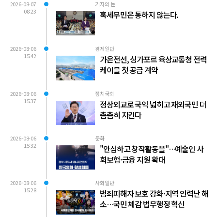
2026-08-07
기자의 눈
08:23
혹세무민은 통하지 않는다.
2026-08-06
경제일반
15:42
가온전선, 싱가포르 육상교통청 전력
케이블 첫 공급 계약
2026-08-06
정치국회
15:37
정상외교로 국익 넓히고 재외국민 더
촘촘히 지킨다
2026-08-06
문화
15:32
"안심하고 창작활동을"…예술인 사
회보험·금융 지원 확대
2026-08-06
사회일반
15:28
범죄피해자 보호 강화·지역 인력난 해
소…국민 체감 법무행정 혁신