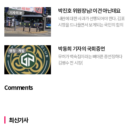
는 현수막이고, 걸려있던 현수막은 혹세무
박진호 위원장님! 이건 아닌데요
민(惑...
기자의 눈
내란에 대한 사과가 선행되어야 한다. 김포
시청을 드나들면서 보게되는 국민의 힘의
김포시 갑구 박진호 당협위원장이 게시한
현수막을 보면서 불편한 마음을 감출수가
없다. 같은 당의 김재섭의원은 “총선때 당
박동희 기자의 국회증언
이 하...
행정 · 개발
무허가 백숙집이라는 뼈아픈 증언장하다
김병수 전 시장(
https://www.youtube.com/watch?
v=TQBQEpvcWs4 )박동희 스포츠 전문기
자가 축구협회에 참고인으로 출석하여 프
Comments
로축구 2부리그에 대해...
최신기사