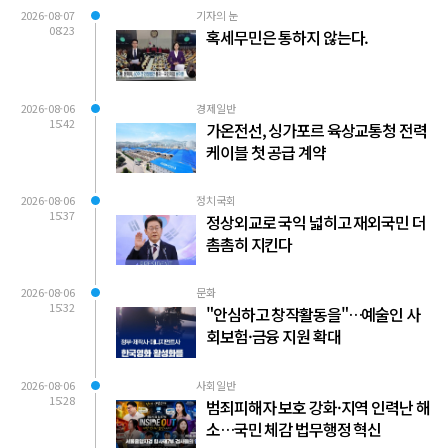
2026-08-07
기자의 눈
08:23
혹세무민은 통하지 않는다.
2026-08-06
경제일반
15:42
가온전선, 싱가포르 육상교통청 전력
케이블 첫 공급 계약
2026-08-06
정치국회
15:37
정상외교로 국익 넓히고 재외국민 더
촘촘히 지킨다
2026-08-06
문화
15:32
"안심하고 창작활동을"…예술인 사
회보험·금융 지원 확대
2026-08-06
사회일반
15:28
범죄피해자 보호 강화·지역 인력난 해
소…국민 체감 법무행정 혁신