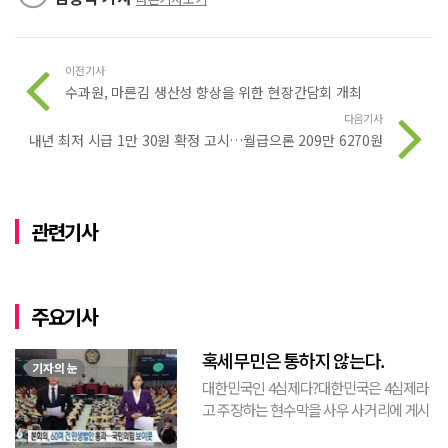
이전기사
수과원, 마른김 생산성 향상을 위한 현장간담회 개최
다음기사
내년 최저 시급 1만 30원 확정 고시…월급으론 209만 6270원
관련기사
주요기사
혹세무민은 통하지 않는다.
기자의 눈
대한민국인 4심제다?대한민국은 4심제라
고 주장하는 현수막을 사우 사거리에 게시
된 것을 본 적이 있다. 사우동에 게시된 현