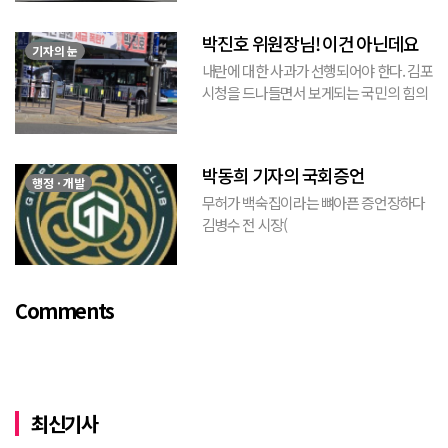
수막이므로 누가 걸었는지는 짐작할 수 있
는 현수막이고, 걸려있던 현수막은 혹세무
박진호 위원장님! 이건 아닌데요
민(惑...
기자의 눈
내란에 대한 사과가 선행되어야 한다. 김포
시청을 드나들면서 보게되는 국민의 힘의
김포시 갑구 박진호 당협위원장이 게시한
현수막을 보면서 불편한 마음을 감출수가
없다. 같은 당의 김재섭의원은 “총선때 당
박동희 기자의 국회증언
이 하...
행정 · 개발
무허가 백숙집이라는 뼈아픈 증언장하다
김병수 전 시장(
https://www.youtube.com/watch?
v=TQBQEpvcWs4 )박동희 스포츠 전문기
자가 축구협회에 참고인으로 출석하여 프
Comments
로축구 2부리그에 대해...
최신기사