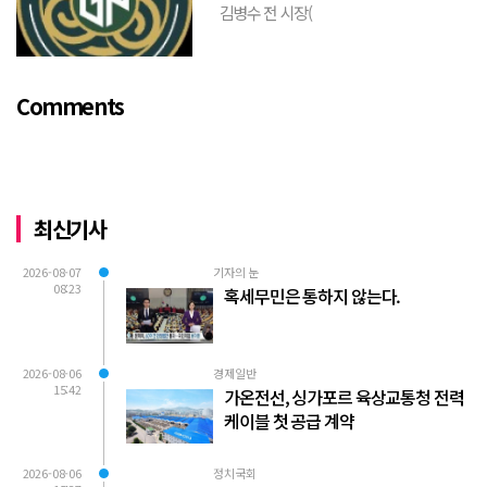
김병수 전 시장(
https://www.youtube.com/watch?
v=TQBQEpvcWs4 )박동희 스포츠 전문기
자가 축구협회에 참고인으로 출석하여 프
Comments
로축구 2부리그에 대해...
최신기사
2026-08-07
기자의 눈
08:23
혹세무민은 통하지 않는다.
2026-08-06
경제일반
15:42
가온전선, 싱가포르 육상교통청 전력
케이블 첫 공급 계약
2026-08-06
정치국회