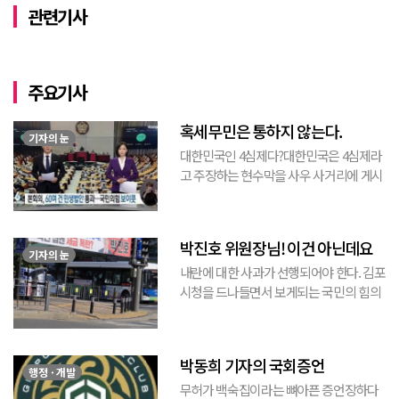
관련기사
주요기사
혹세무민은 통하지 않는다.
기자의 눈
대한민국인 4심제다?대한민국은 4심제라
고 주장하는 현수막을 사우 사거리에 게시
된 것을 본 적이 있다. 사우동에 게시된 현
수막이므로 누가 걸었는지는 짐작할 수 있
는 현수막이고, 걸려있던 현수막은 혹세무
박진호 위원장님! 이건 아닌데요
민(惑...
기자의 눈
내란에 대한 사과가 선행되어야 한다. 김포
시청을 드나들면서 보게되는 국민의 힘의
김포시 갑구 박진호 당협위원장이 게시한
현수막을 보면서 불편한 마음을 감출수가
없다. 같은 당의 김재섭의원은 “총선때 당
박동희 기자의 국회증언
이 하...
행정 · 개발
무허가 백숙집이라는 뼈아픈 증언장하다