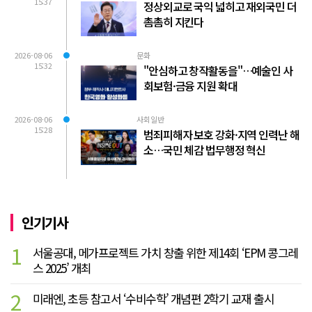
15:37
정상외교로 국익 넓히고 재외국민 더
촘촘히 지킨다
2026-08-06
문화
15:32
"안심하고 창작활동을"…예술인 사
회보험·금융 지원 확대
2026-08-06
사회일반
15:28
범죄피해자 보호 강화·지역 인력난 해
소…국민 체감 법무행정 혁신
인기기사
1
서울공대, 메가프로젝트 가치 창출 위한 제14회 ‘EPM 콩그레
스 2025’ 개최
2
미래엔, 초등 참고서 ‘수비수학’ 개념편 2학기 교재 출시