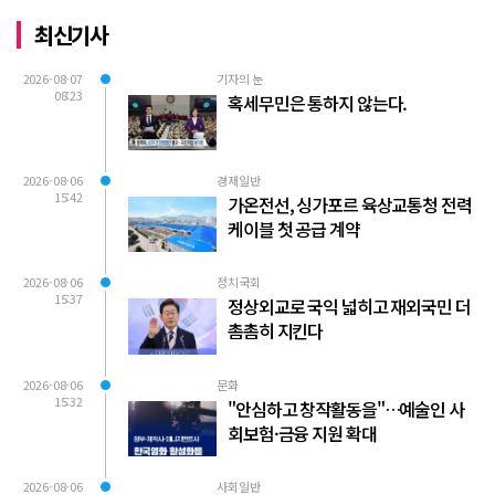
최신기사
2026-08-07
기자의 눈
08:23
혹세무민은 통하지 않는다.
2026-08-06
경제일반
15:42
가온전선, 싱가포르 육상교통청 전력
케이블 첫 공급 계약
2026-08-06
정치국회
15:37
정상외교로 국익 넓히고 재외국민 더
촘촘히 지킨다
2026-08-06
문화
15:32
"안심하고 창작활동을"…예술인 사
회보험·금융 지원 확대
2026-08-06
사회일반