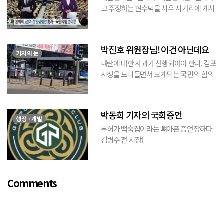
고 주장하는 현수막을 사우 사거리에 게시
된 것을 본 적이 있다. 사우동에 게시된 현
수막이므로 누가 걸었는지는 짐작할 수 있
는 현수막이고, 걸려있던 현수막은 혹세무
박진호 위원장님! 이건 아닌데요
민(惑...
기자의 눈
내란에 대한 사과가 선행되어야 한다. 김포
시청을 드나들면서 보게되는 국민의 힘의
김포시 갑구 박진호 당협위원장이 게시한
현수막을 보면서 불편한 마음을 감출수가
없다. 같은 당의 김재섭의원은 “총선때 당
박동희 기자의 국회증언
이 하...
행정 · 개발
무허가 백숙집이라는 뼈아픈 증언장하다
김병수 전 시장(
https://www.youtube.com/watch?
v=TQBQEpvcWs4 )박동희 스포츠 전문기
자가 축구협회에 참고인으로 출석하여 프
Comments
로축구 2부리그에 대해...