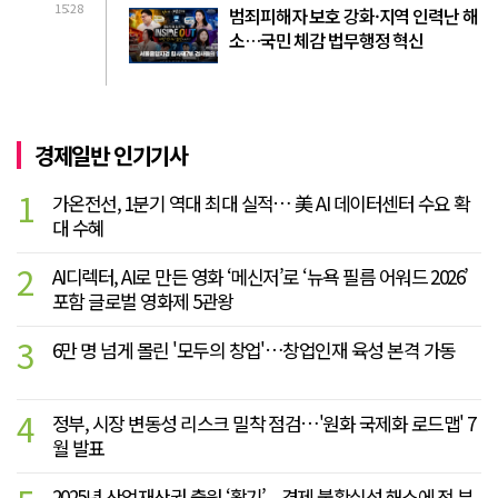
15:28
범죄피해자 보호 강화·지역 인력난 해
소…국민 체감 법무행정 혁신
경제일반 인기기사
1
가온전선, 1분기 역대 최대 실적… 美 AI 데이터센터 수요 확
대 수혜
2
AI디렉터, AI로 만든 영화 ‘메신저’로 ‘뉴욕 필름 어워드 2026’
포함 글로벌 영화제 5관왕
3
6만 명 넘게 몰린 '모두의 창업'…창업인재 육성 본격 가동
4
정부, 시장 변동성 리스크 밀착 점검…'원화 국제화 로드맵' 7
월 발표
2025년 산업재산권 출원 ‘활기’... 경제 불확실성 해소에 전 부