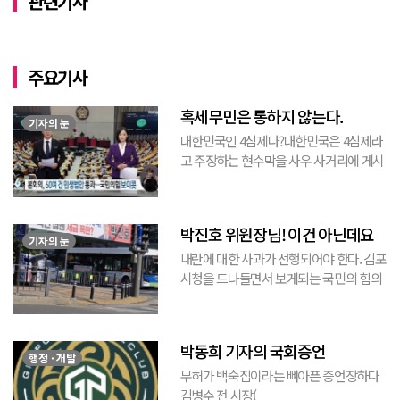
관련기사
주요기사
혹세무민은 통하지 않는다.
기자의 눈
대한민국인 4심제다?대한민국은 4심제라
고 주장하는 현수막을 사우 사거리에 게시
된 것을 본 적이 있다. 사우동에 게시된 현
수막이므로 누가 걸었는지는 짐작할 수 있
는 현수막이고, 걸려있던 현수막은 혹세무
박진호 위원장님! 이건 아닌데요
민(惑...
기자의 눈
내란에 대한 사과가 선행되어야 한다. 김포
시청을 드나들면서 보게되는 국민의 힘의
김포시 갑구 박진호 당협위원장이 게시한
현수막을 보면서 불편한 마음을 감출수가
없다. 같은 당의 김재섭의원은 “총선때 당
박동희 기자의 국회증언
이 하...
행정 · 개발
무허가 백숙집이라는 뼈아픈 증언장하다
김병수 전 시장(