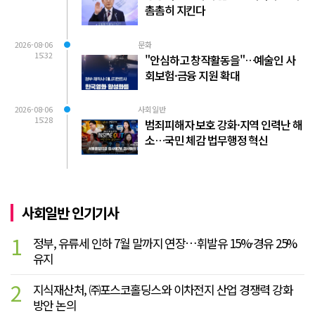
촘촘히 지킨다
2026-08-06
문화
15:32
"안심하고 창작활동을"…예술인 사
회보험·금융 지원 확대
2026-08-06
사회일반
15:28
범죄피해자 보호 강화·지역 인력난 해
소…국민 체감 법무행정 혁신
사회일반 인기기사
1
정부, 유류세 인하 7월 말까지 연장…휘발유 15%·경유 25%
유지
2
지식재산처, ㈜포스코홀딩스와 이차전지 산업 경쟁력 강화
방안 논의