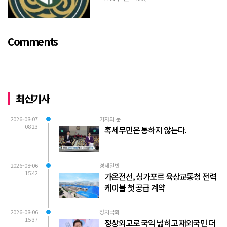
https://www.youtube.com/watch?
v=TQBQEpvcWs4 )박동희 스포츠 전문기
자가 축구협회에 참고인으로 출석하여 프
Comments
로축구 2부리그에 대해...
최신기사
2026-08-07
기자의 눈
08:23
혹세무민은 통하지 않는다.
2026-08-06
경제일반
15:42
가온전선, 싱가포르 육상교통청 전력
케이블 첫 공급 계약
2026-08-06
정치국회
15:37
정상외교로 국익 넓히고 재외국민 더