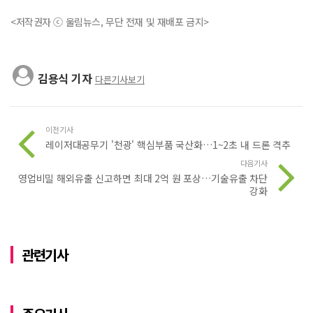
<저작권자 ⓒ 울림뉴스, 무단 전재 및 재배포 금지>
김용식 기자
다른기사보기
이전기사
레이저대공무기 '천광' 핵심부품 국산화…1~2초 내 드론 격추
다음기사
영업비밀 해외유출 신고하면 최대 2억 원 포상…기술유출 차단
강화
관련기사