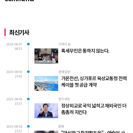
최신기사
2026-08-07
기자의 눈
08:23
혹세무민은 통하지 않는다.
2026-08-06
경제일반
15:42
가온전선, 싱가포르 육상교통청 전력
케이블 첫 공급 계약
2026-08-06
정치국회
15:37
정상외교로 국익 넓히고 재외국민 더
촘촘히 지킨다
2026-08-06
문화
15:32
"안심하고 창작활동을"…예술인 사