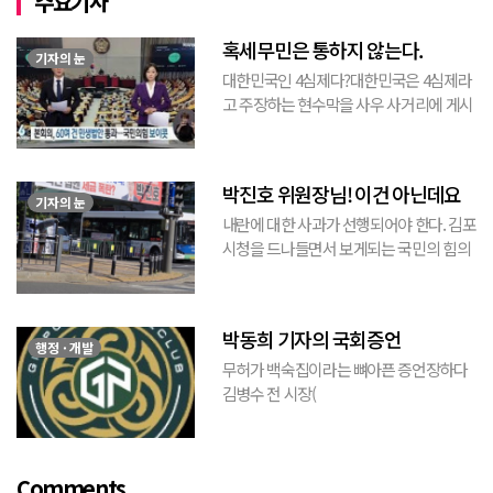
주요기사
혹세무민은 통하지 않는다.
기자의 눈
대한민국인 4심제다?대한민국은 4심제라
고 주장하는 현수막을 사우 사거리에 게시
된 것을 본 적이 있다. 사우동에 게시된 현
수막이므로 누가 걸었는지는 짐작할 수 있
는 현수막이고, 걸려있던 현수막은 혹세무
박진호 위원장님! 이건 아닌데요
민(惑...
기자의 눈
내란에 대한 사과가 선행되어야 한다. 김포
시청을 드나들면서 보게되는 국민의 힘의
김포시 갑구 박진호 당협위원장이 게시한
현수막을 보면서 불편한 마음을 감출수가
없다. 같은 당의 김재섭의원은 “총선때 당
박동희 기자의 국회증언
이 하...
행정 · 개발
무허가 백숙집이라는 뼈아픈 증언장하다
김병수 전 시장(
https://www.youtube.com/watch?
v=TQBQEpvcWs4 )박동희 스포츠 전문기
자가 축구협회에 참고인으로 출석하여 프
Comments
로축구 2부리그에 대해...