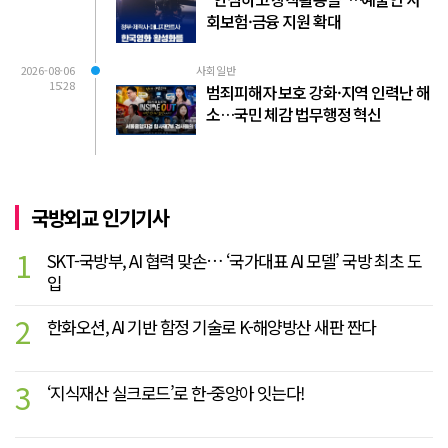
회보험·금융 지원 확대
2026-08-06
사회일반
15:28
범죄피해자 보호 강화·지역 인력난 해
소…국민 체감 법무행정 혁신
국방외교 인기기사
1
SKT-국방부, AI 협력 맞손… ‘국가대표 AI 모델’ 국방 최초 도
입
2
한화오션, AI 기반 함정 기술로 K-해양방산 새판 짠다
3
‘지식재산 실크로드’로 한-중앙아 잇는다!