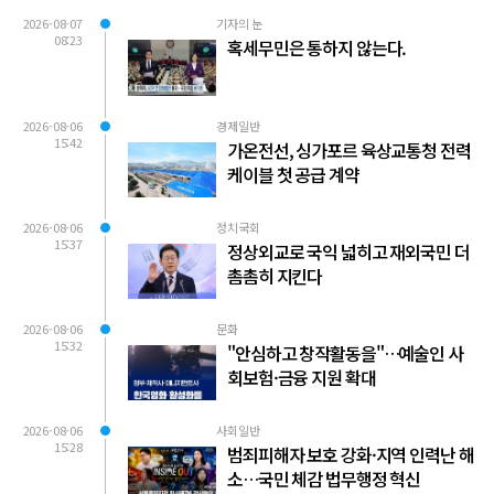
2026-08-07
기자의 눈
08:23
혹세무민은 통하지 않는다.
2026-08-06
경제일반
15:42
가온전선, 싱가포르 육상교통청 전력
케이블 첫 공급 계약
2026-08-06
정치국회
15:37
정상외교로 국익 넓히고 재외국민 더
촘촘히 지킨다
2026-08-06
문화
15:32
"안심하고 창작활동을"…예술인 사
회보험·금융 지원 확대
2026-08-06
사회일반
15:28
범죄피해자 보호 강화·지역 인력난 해
소…국민 체감 법무행정 혁신