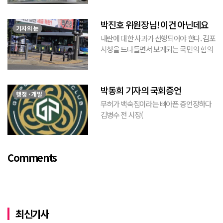
수막이므로 누가 걸었는지는 짐작할 수 있
는 현수막이고, 걸려있던 현수막은 혹세무
박진호 위원장님! 이건 아닌데요
민(惑...
기자의 눈
내란에 대한 사과가 선행되어야 한다. 김포
시청을 드나들면서 보게되는 국민의 힘의
김포시 갑구 박진호 당협위원장이 게시한
현수막을 보면서 불편한 마음을 감출수가
없다. 같은 당의 김재섭의원은 “총선때 당
박동희 기자의 국회증언
이 하...
행정 · 개발
무허가 백숙집이라는 뼈아픈 증언장하다
김병수 전 시장(
https://www.youtube.com/watch?
v=TQBQEpvcWs4 )박동희 스포츠 전문기
자가 축구협회에 참고인으로 출석하여 프
Comments
로축구 2부리그에 대해...
최신기사