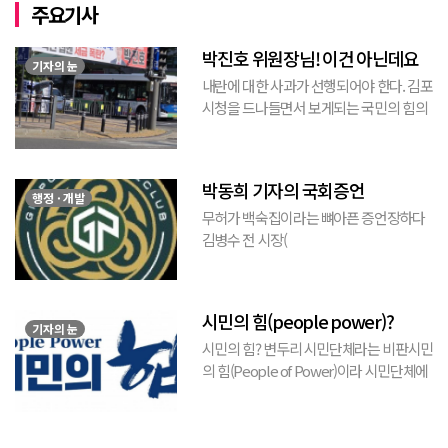
주요기사
박진호 위원장님! 이건 아닌데요
기자의 눈
내란에 대한 사과가 선행되어야 한다. 김포
시청을 드나들면서 보게되는 국민의 힘의
김포시 갑구 박진호 당협위원장이 게시한
현수막을 보면서 불편한 마음을 감출수가
없다. 같은 당의 김재섭의원은 “총선때 당
박동희 기자의 국회증언
이 하...
행정 · 개발
무허가 백숙집이라는 뼈아픈 증언장하다
김병수 전 시장(
https://www.youtube.com/watch?
v=TQBQEpvcWs4 )박동희 스포츠 전문기
자가 축구협회에 참고인으로 출석하여 프
시민의 힘(people power)?
로축구 2부리그에 대해...
기자의 눈
시민의 힘? 변두리 시민단체라는 비판시민
의 힘(People of Power)이라 시민단체에
서 김포FC 횡령에 대한 비판적 논평을 내
놓았다. 논평의 전체적 취지는 “시의회가
무능하여 시민의 혈세를 낭비하게 되고, 함