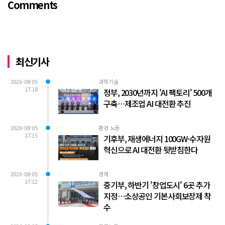
Comments
량...
최신기사
2026-08-05
과학기술
17:18
정부, 2030년까지 'AI 팩토리' 500개
구축…제조업 AI 대전환 추진
2026-08-05
환경 노동
17:15
기후부, 재생에너지 100GW·수자원
혁신으로 AI 대전환 뒷받침한다
2026-08-05
경제
17:12
중기부, 하반기 '창업도시' 6곳 추가
지정…소상공인 기본사회보장제 착
수