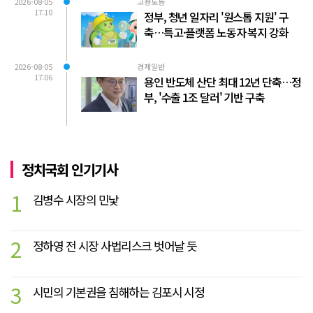
2026-08-05
고용노동
17:10
정부, 청년 일자리 '원스톱 지원' 구
축…특고·플랫폼 노동자 복지 강화
2026-08-05
경제일반
17:06
용인 반도체 산단 최대 12년 단축…정
부, '수출 1조 달러' 기반 구축
정치국회 인기기사
1
김병수 시장의 민낯
2
정하영 전 시장 사법리스크 벗어날 듯
3
시민의 기본권을 침해하는 김포시 시정