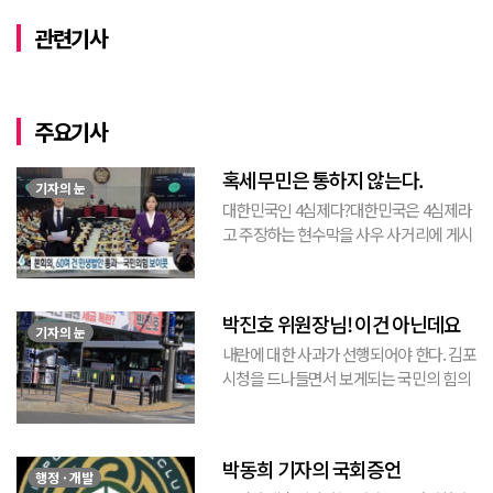
관련기사
주요기사
혹세무민은 통하지 않는다.
기자의 눈
대한민국인 4심제다?대한민국은 4심제라
고 주장하는 현수막을 사우 사거리에 게시
된 것을 본 적이 있다. 사우동에 게시된 현
수막이므로 누가 걸었는지는 짐작할 수 있
는 현수막이고, 걸려있던 현수막은 혹세무
박진호 위원장님! 이건 아닌데요
민(惑...
기자의 눈
내란에 대한 사과가 선행되어야 한다. 김포
시청을 드나들면서 보게되는 국민의 힘의
김포시 갑구 박진호 당협위원장이 게시한
현수막을 보면서 불편한 마음을 감출수가
없다. 같은 당의 김재섭의원은 “총선때 당
박동희 기자의 국회증언
이 하...
행정 · 개발