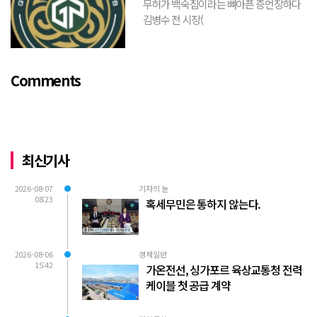
무허가 백숙집이라는 뼈아픈 증언장하다
김병수 전 시장(
https://www.youtube.com/watch?
v=TQBQEpvcWs4 )박동희 스포츠 전문기
자가 축구협회에 참고인으로 출석하여 프
Comments
로축구 2부리그에 대해...
최신기사
2026-08-07
기자의 눈
08:23
혹세무민은 통하지 않는다.
2026-08-06
경제일반
15:42
가온전선, 싱가포르 육상교통청 전력
케이블 첫 공급 계약