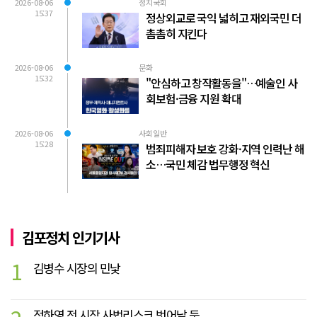
2026-08-06
정치국회
15:37
정상외교로 국익 넓히고 재외국민 더
촘촘히 지킨다
2026-08-06
문화
15:32
"안심하고 창작활동을"…예술인 사
회보험·금융 지원 확대
2026-08-06
사회일반
15:28
범죄피해자 보호 강화·지역 인력난 해
소…국민 체감 법무행정 혁신
김포정치 인기기사
1
김병수 시장의 민낯
정하영 전 시장 사법리스크 벗어날 듯