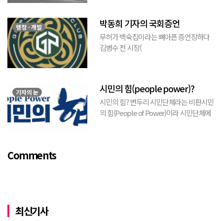
현수막을 보면서 불편한 마음을 감출수가
없다. 같은 당의 김재섭의원은 “총선때 당
박동희 기자의 국회증언
이 하...
행정 · 개발
무허가 백숙집이라는 뼈아픈 증언장하다
김병수 전 시장(
https://www.youtube.com/watch?
v=TQBQEpvcWs4 )박동희 스포츠 전문기
자가 축구협회에 참고인으로 출석하여 프
시민의 힘(people power)?
로축구 2부리그에 대해...
기자의 눈
시민의 힘? 변두리 시민단체라는 비판시민
의 힘(People of Power)이라 시민단체에
서 김포FC 횡령에 대한 비판적 논평을 내
놓았다. 논평의 전체적 취지는 “시의회가
무능하여 시민의 혈세를 낭비하게 되고, 함
Comments
량...
최신기사