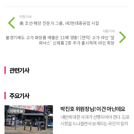
이전기사
美 조선·해양 전문가 그룹, HD현대중공업 시찰
다음기사
불경기에도 고가 화장품 매출은 11배 껑충! [연작] 고가 라인 ‘알
파낙스’ 신제품 2종 추가 출시하며 라인 확장
관련기사
주요기사
박진호 위원장님! 이건 아닌데요
기자의 눈
내란에 대한 사과가 선행되어야 한다. 김포
시청을 드나들면서 보게되는 국민의 힘의
김포시 갑구 박진호 당협위원장이 게시한