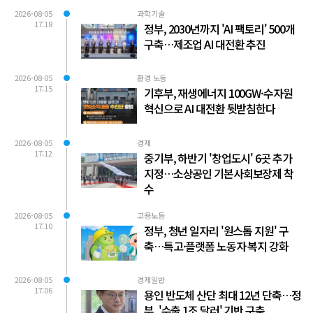
2026-08-05
과학기술
17:18
정부, 2030년까지 'AI 팩토리' 500개
구축…제조업 AI 대전환 추진
2026-08-05
환경 노동
17:15
기후부, 재생에너지 100GW·수자원
혁신으로 AI 대전환 뒷받침한다
2026-08-05
경제
17:12
중기부, 하반기 '창업도시' 6곳 추가
지정…소상공인 기본사회보장제 착
수
2026-08-05
고용노동
17:10
정부, 청년 일자리 '원스톱 지원' 구
축…특고·플랫폼 노동자 복지 강화
2026-08-05
경제일반
17:06
용인 반도체 산단 최대 12년 단축…정
부, '수출 1조 달러' 기반 구축