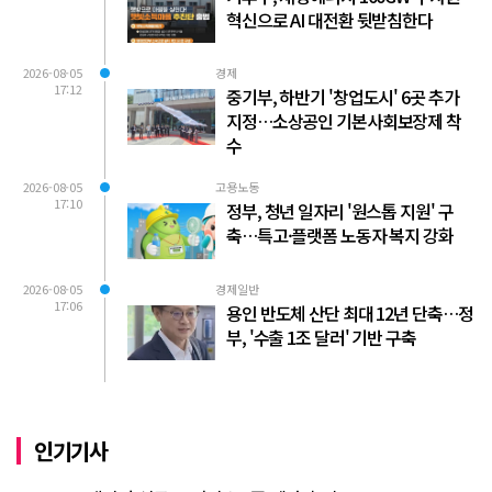
혁신으로 AI 대전환 뒷받침한다
2026-08-05
경제
17:12
중기부, 하반기 '창업도시' 6곳 추가
지정…소상공인 기본사회보장제 착
수
2026-08-05
고용노동
17:10
정부, 청년 일자리 '원스톱 지원' 구
축…특고·플랫폼 노동자 복지 강화
2026-08-05
경제일반
17:06
용인 반도체 산단 최대 12년 단축…정
부, '수출 1조 달러' 기반 구축
인기기사