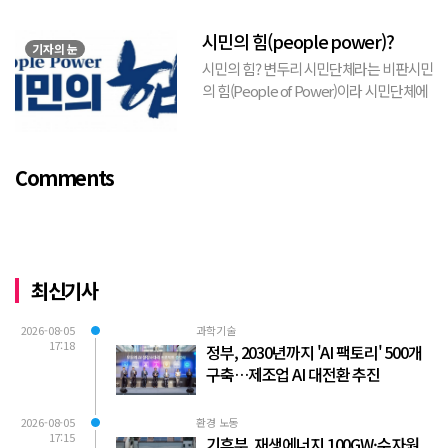
v=TQBQEpvcWs4 )박동희 스포츠 전문기
자가 축구협회에 참고인으로 출석하여 프
시민의 힘(people power)?
로축구 2부리그에 대해...
기자의 눈
시민의 힘? 변두리 시민단체라는 비판시민
의 힘(People of Power)이라 시민단체에
서 김포FC 횡령에 대한 비판적 논평을 내
놓았다. 논평의 전체적 취지는 “시의회가
무능하여 시민의 혈세를 낭비하게 되고, 함
Comments
량...
최신기사
2026-08-05
과학기술
17:18
정부, 2030년까지 'AI 팩토리' 500개
구축…제조업 AI 대전환 추진
2026-08-05
환경 노동
17:15
기후부, 재생에너지 100GW·수자원