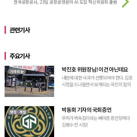
한국공항공사, 23일 공항운영분야 AI 도입 혁신위원회 출범
관련기사
주요기사
박진호 위원장님! 이건 아닌데요
기자의 눈
내란에 대한 사과가 선행되어야 한다. 김포
시청을 드나들면서 보게되는 국민의 힘의
김포시 갑구 박진호 당협위원장이 게시한
현수막을 보면서 불편한 마음을 감출수가
없다. 같은 당의 김재섭의원은 “총선때 당
박동희 기자의 국회증언
이 하...
행정 · 개발
무허가 백숙집이라는 뼈아픈 증언장하다
김병수 전 시장(
https://www.youtube.com/watch?