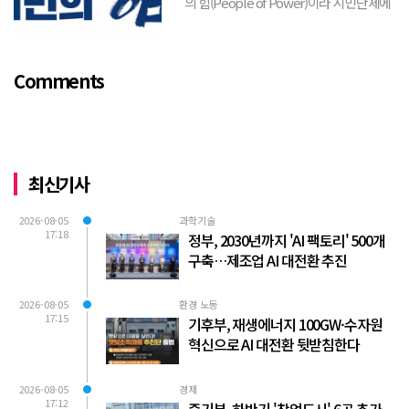
의 힘(People of Power)이라 시민단체에
서 김포FC 횡령에 대한 비판적 논평을 내
놓았다. 논평의 전체적 취지는 “시의회가
무능하여 시민의 혈세를 낭비하게 되고, 함
Comments
량...
최신기사
2026-08-05
과학기술
17:18
정부, 2030년까지 'AI 팩토리' 500개
구축…제조업 AI 대전환 추진
2026-08-05
환경 노동
17:15
기후부, 재생에너지 100GW·수자원
혁신으로 AI 대전환 뒷받침한다
2026-08-05
경제
17:12
중기부, 하반기 '창업도시' 6곳 추가