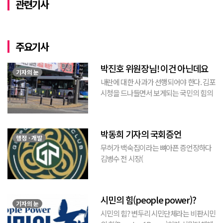
관련기사
주요기사
박진호 위원장님! 이건 아닌데요
기자의 눈
내란에 대한 사과가 선행되어야 한다. 김포
시청을 드나들면서 보게되는 국민의 힘의
김포시 갑구 박진호 당협위원장이 게시한
현수막을 보면서 불편한 마음을 감출수가
없다. 같은 당의 김재섭의원은 “총선때 당
박동희 기자의 국회증언
이 하...
행정 · 개발
무허가 백숙집이라는 뼈아픈 증언장하다
김병수 전 시장(
https://www.youtube.com/watch?
v=TQBQEpvcWs4 )박동희 스포츠 전문기
자가 축구협회에 참고인으로 출석하여 프
시민의 힘(people power)?
로축구 2부리그에 대해...
기자의 눈
시민의 힘? 변두리 시민단체라는 비판시민