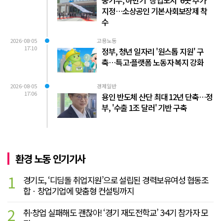
지정…소상공인 기본사회보장제 착
수
2026-08-05
고용노동
17:10
정부, 청년 일자리 '원스톱 지원' 구
축…특고·플랫폼 노동자 복지 강화
2026-08-05
경제일반
17:06
용인 반도체 산단 최대 12년 단축…정
부, '수출 1조 달러' 기반 구축
환경 노동 인기기사
1
경기도, ‘디딤돌 취업지원’으로 설립된 경력보유여성 협동조
합ㆍ창업기업에 맞춤형 컨설팅까지
2
취·창업 실패해도 괜찮아! ‘경기 재도전학교’ 3·4기 참가자 모