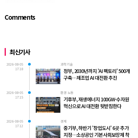
놓았다. 논평의 전체적 취지는 “시의회가
무능하여 시민의 혈세를 낭비하게 되고, 함
Comments
량...
최신기사
2026-08-05
과학기술
17:18
정부, 2030년까지 'AI 팩토리' 500개
구축…제조업 AI 대전환 추진
2026-08-05
환경 노동
17:15
기후부, 재생에너지 100GW·수자원
혁신으로 AI 대전환 뒷받침한다
2026-08-05
경제
17:12
중기부, 하반기 '창업도시' 6곳 추가
지정…소상공인 기본사회보장제 착