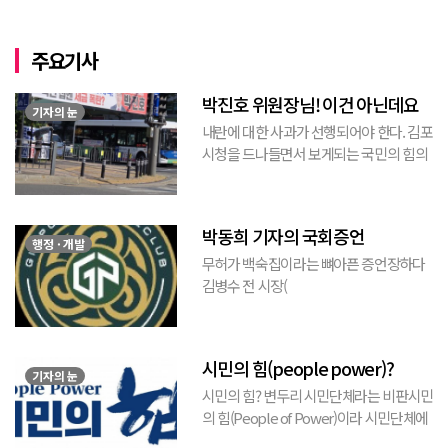
주요기사
박진호 위원장님! 이건 아닌데요
기자의 눈
내란에 대한 사과가 선행되어야 한다. 김포
시청을 드나들면서 보게되는 국민의 힘의
김포시 갑구 박진호 당협위원장이 게시한
현수막을 보면서 불편한 마음을 감출수가
없다. 같은 당의 김재섭의원은 “총선때 당
박동희 기자의 국회증언
이 하...
행정 · 개발
무허가 백숙집이라는 뼈아픈 증언장하다
김병수 전 시장(
https://www.youtube.com/watch?
v=TQBQEpvcWs4 )박동희 스포츠 전문기
자가 축구협회에 참고인으로 출석하여 프
시민의 힘(people power)?
로축구 2부리그에 대해...
기자의 눈
시민의 힘? 변두리 시민단체라는 비판시민
의 힘(People of Power)이라 시민단체에
서 김포FC 횡령에 대한 비판적 논평을 내