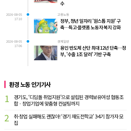
수
2026-08-05
고용노동
17:10
정부, 청년 일자리 '원스톱 지원' 구
축…특고·플랫폼 노동자 복지 강화
2026-08-05
경제일반
17:06
용인 반도체 산단 최대 12년 단축…정
부, '수출 1조 달러' 기반 구축
환경 노동 인기기사
1
경기도, ‘디딤돌 취업지원’으로 설립된 경력보유여성 협동조
합ㆍ창업기업에 맞춤형 컨설팅까지
2
취·창업 실패해도 괜찮아! ‘경기 재도전학교’ 3·4기 참가자 모
집