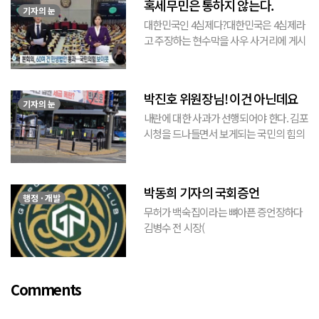
혹세무민은 통하지 않는다.
기자의 눈
대한민국인 4심제다?대한민국은 4심제라
고 주장하는 현수막을 사우 사거리에 게시
된 것을 본 적이 있다. 사우동에 게시된 현
수막이므로 누가 걸었는지는 짐작할 수 있
는 현수막이고, 걸려있던 현수막은 혹세무
박진호 위원장님! 이건 아닌데요
민(惑...
기자의 눈
내란에 대한 사과가 선행되어야 한다. 김포
시청을 드나들면서 보게되는 국민의 힘의
김포시 갑구 박진호 당협위원장이 게시한
현수막을 보면서 불편한 마음을 감출수가
없다. 같은 당의 김재섭의원은 “총선때 당
박동희 기자의 국회증언
이 하...
행정 · 개발
무허가 백숙집이라는 뼈아픈 증언장하다
김병수 전 시장(
https://www.youtube.com/watch?
v=TQBQEpvcWs4 )박동희 스포츠 전문기
자가 축구협회에 참고인으로 출석하여 프
Comments
로축구 2부리그에 대해...