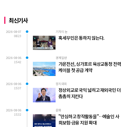
최신기사
2026-08-07
기자의 눈
08:23
혹세무민은 통하지 않는다.
2026-08-06
경제일반
15:42
가온전선, 싱가포르 육상교통청 전력
케이블 첫 공급 계약
2026-08-06
정치국회
15:37
정상외교로 국익 넓히고 재외국민 더
촘촘히 지킨다
2026-08-06
문화
15:32
"안심하고 창작활동을"…예술인 사
회보험·금융 지원 확대