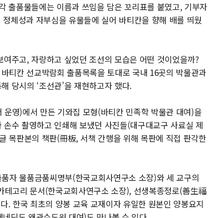
각 출품물들에는 이름과 쓰임을 담은 꼬리표를 붙였고, 기부자
의 정체성과 자부심을 유물들에 실어 바티칸을 향해 배를 띄웠
보여주고, 자랑하고 싶었던 조선의 모습은 어떤 것이었을까?
 바티칸 선교박람회 출품목록을 토대로 국내 16곳의 박물관과
 당시의 ‘조선관’을 재현하고자 했다.
운영)에서 만든 기와집 모형(바티칸 민족학 박물관 대여)을
 손수 촬영하고 인쇄해 보냈던 사진들(대구대교구 사료실 제
글 목판본의 책판(冊板, 서책 간행을 위해 목판에 직접 판각한
출품자 물품금품씨명부(한국교회사연구소 소장)와 세 교구의
 카테고리 문서(한국교회사연구소 소장), 선생복종정로(善生福
다. 한국 최초의 양봉 교육 교재이자 유일한 원본인 양봉요지
 베네딕도 왜관수도원 대여)도 만나볼 수 있다.