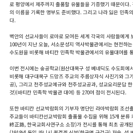
로 평양에서 제주까지 출품할 유물들을 기증했기 때문이다. 
의 이름을 기록한 명부도 준비했다. 그리고 나라 잃은 민족
다.
벽안의 선교사들이 로마로 모여든 세계 각국의 사람들에게 
100년이 지난 오늘, 서소문성지 역사박물관에서는 현전하는
수도원을 비롯해 바티칸 민족학 박물관에서의 유물대여를 통해
이번 전시에는 숭공학교(원산대목구 성 베네딕도 수도회에서 
비롯해 대구대목구 드망즈 주교의 주름상자식 사진기와 그가
공), 그리고 천주성교예규와 천주성교공과, 성교요리문답 한
것)(바티칸 민족학 박물관 대여) 등 270여 점이 전시된다.
또한 바티칸 선교박람회의 기부자 명단인 라마박람회 조선
주교들이 바티칸선교박람회 출품물 수집을 위해 15개 분류
終正路, 한국교회사연구소 소장)가 전시를 통해 최초 공개된
(1918년 독일 카니시 퀴겔겐 신부(한국명 구걸근) 저술, 성