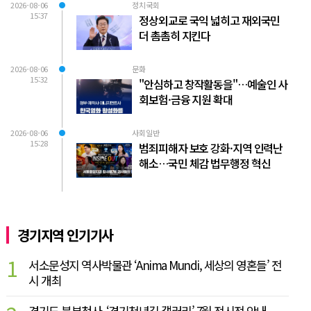
2026-08-06
정치국회
15:37
정상외교로 국익 넓히고 재외국민
더 촘촘히 지킨다
2026-08-06
문화
15:32
"안심하고 창작활동을"…예술인 사
회보험·금융 지원 확대
2026-08-06
사회일반
15:28
범죄피해자 보호 강화·지역 인력난
해소…국민 체감 법무행정 혁신
경기지역 인기기사
1
서소문성지 역사박물관 ‘Anima Mundi, 세상의 영혼들’ 전
시 개최
경기도 북부청사, ‘경기천년길 갤러리’ 7월 전시전 안내