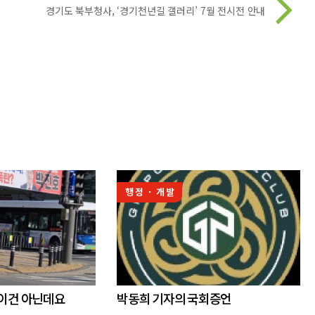
경기도 북부청사, ‘경기천년길 갤러리’ 7월 전시전 안내
행정 · 개발
 이건 아닌데요
박동희 기자의 국회증언