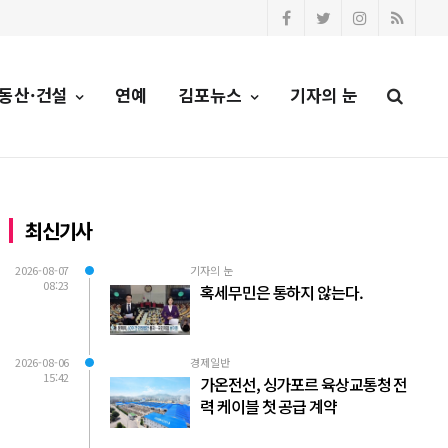
동산·건설
연예
김포뉴스
기자의 눈
최신기사
2026-08-07
기자의 눈
08:23
혹세무민은 통하지 않는다.
2026-08-06
경제일반
15:42
가온전선, 싱가포르 육상교통청 전
력 케이블 첫 공급 계약