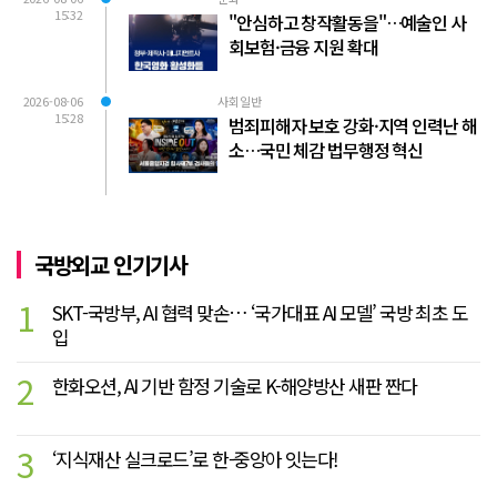
15:32
"안심하고 창작활동을"…예술인 사
회보험·금융 지원 확대
2026-08-06
사회일반
15:28
범죄피해자 보호 강화·지역 인력난 해
소…국민 체감 법무행정 혁신
국방외교 인기기사
1
SKT-국방부, AI 협력 맞손… ‘국가대표 AI 모델’ 국방 최초 도
입
2
한화오션, AI 기반 함정 기술로 K-해양방산 새판 짠다
3
‘지식재산 실크로드’로 한-중앙아 잇는다!