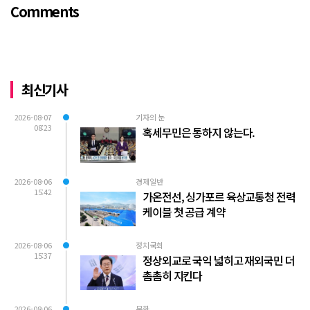
Comments
로축구 2부리그에 대해...
최신기사
2026-08-07
기자의 눈
08:23
혹세무민은 통하지 않는다.
2026-08-06
경제일반
15:42
가온전선, 싱가포르 육상교통청 전력
케이블 첫 공급 계약
2026-08-06
정치국회
15:37
정상외교로 국익 넓히고 재외국민 더
촘촘히 지킨다
2026-08-06
문화