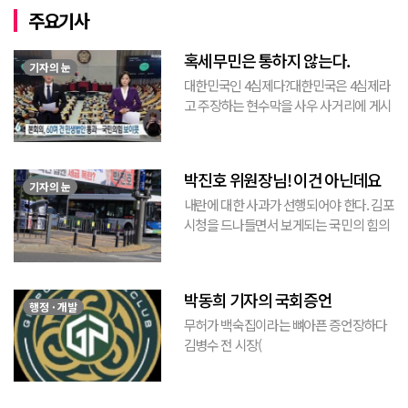
주요기사
혹세무민은 통하지 않는다.
기자의 눈
대한민국인 4심제다?대한민국은 4심제라
고 주장하는 현수막을 사우 사거리에 게시
된 것을 본 적이 있다. 사우동에 게시된 현
수막이므로 누가 걸었는지는 짐작할 수 있
는 현수막이고, 걸려있던 현수막은 혹세무
박진호 위원장님! 이건 아닌데요
민(惑...
기자의 눈
내란에 대한 사과가 선행되어야 한다. 김포
시청을 드나들면서 보게되는 국민의 힘의
김포시 갑구 박진호 당협위원장이 게시한
현수막을 보면서 불편한 마음을 감출수가
없다. 같은 당의 김재섭의원은 “총선때 당
박동희 기자의 국회증언
이 하...
행정 · 개발
무허가 백숙집이라는 뼈아픈 증언장하다
김병수 전 시장(
https://www.youtube.com/watch?
v=TQBQEpvcWs4 )박동희 스포츠 전문기
자가 축구협회에 참고인으로 출석하여 프