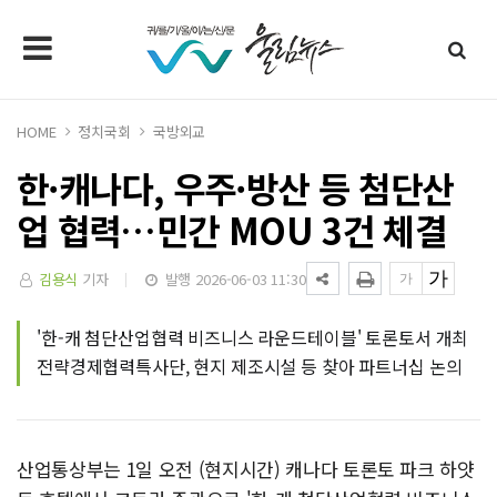
HOME
정치국회
국방외교
한·캐나다, 우주·방산 등 첨단산
업 협력…민간 MOU 3건 체결
김용식
기자
발행 2026-06-03 11:30
'한-캐 첨단산업협력 비즈니스 라운드테이블' 토론토서 개최
전략경제협력특사단, 현지 제조시설 등 찾아 파트너십 논의
산업통상부는 1일 오전 (현지시간) 캐나다 토론토 파크 하얏