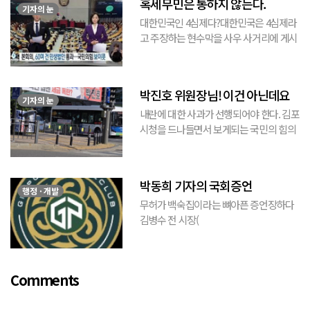
혹세무민은 통하지 않는다.
기자의 눈
대한민국인 4심제다?대한민국은 4심제라
고 주장하는 현수막을 사우 사거리에 게시
된 것을 본 적이 있다. 사우동에 게시된 현
수막이므로 누가 걸었는지는 짐작할 수 있
는 현수막이고, 걸려있던 현수막은 혹세무
박진호 위원장님! 이건 아닌데요
민(惑...
기자의 눈
내란에 대한 사과가 선행되어야 한다. 김포
시청을 드나들면서 보게되는 국민의 힘의
김포시 갑구 박진호 당협위원장이 게시한
현수막을 보면서 불편한 마음을 감출수가
없다. 같은 당의 김재섭의원은 “총선때 당
박동희 기자의 국회증언
이 하...
행정 · 개발
무허가 백숙집이라는 뼈아픈 증언장하다
김병수 전 시장(
https://www.youtube.com/watch?
v=TQBQEpvcWs4 )박동희 스포츠 전문기
자가 축구협회에 참고인으로 출석하여 프
Comments
로축구 2부리그에 대해...