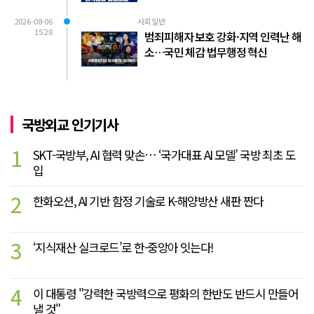
2026-08-06
사회일반
15:28
범죄피해자 보호 강화·지역 인력난 해
소…국민 체감 법무행정 혁신
국방외교 인기기사
1
SKT-국방부, AI 협력 맞손… ‘국가대표 AI 모델’ 국방 최초 도
입
2
한화오션, AI 기반 함정 기술로 K-해양방산 새판 짠다
3
‘지식재산 실크로드’로 한-중앙아 잇는다!
4
이 대통령 "강력한 국방력으로 평화의 한반도 반드시 만들어
낼 것"