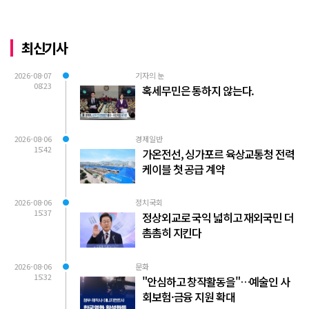
최신기사
2026-08-07
기자의 눈
08:23
혹세무민은 통하지 않는다.
2026-08-06
경제일반
15:42
가온전선, 싱가포르 육상교통청 전력
케이블 첫 공급 계약
2026-08-06
정치국회
15:37
정상외교로 국익 넓히고 재외국민 더
촘촘히 지킨다
2026-08-06
문화
15:32
"안심하고 창작활동을"…예술인 사
회보험·금융 지원 확대