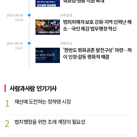
회보험·금융 지원 확대
2026-08-06
사회일반
15:28
범죄피해자 보호 강화·지역 인력난 해
소…국민 체감 법무행정 혁신
2026-08-06
국방외교
15:22
'한반도 평화공존 발전구상' 마련…차
이 인정·갈등 평화적 해결
사람과사람 인기기사
1
재선에 도전하는 정하영 시장
2
법치행정을 위한 조례 개정의 필요성