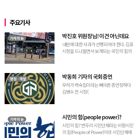
주요기사
박진호 위원장님! 이건 아닌데요
기자의 눈
내란에 대한 사과가 선행되어야 한다. 김포
시청을 드나들면서 보게되는 국민의 힘의
김포시 갑구 박진호 당협위원장이 게시한
현수막을 보면서 불편한 마음을 감출수가
없다. 같은 당의 김재섭의원은 “총선때 당
박동희 기자의 국회증언
이 하...
행정 · 개발
무허가 백숙집이라는 뼈아픈 증언장하다
김병수 전 시장(
https://www.youtube.com/watch?
v=TQBQEpvcWs4 )박동희 스포츠 전문기
자가 축구협회에 참고인으로 출석하여 프
시민의 힘(people power)?
로축구 2부리그에 대해...
기자의 눈
시민의 힘? 변두리 시민단체라는 비판시민
의 힘(People of Power)이라 시민단체에