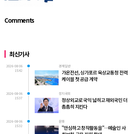
서 김포FC 횡령에 대한 비판적 논평을 내
놓았다. 논평의 전체적 취지는 “시의회가
무능하여 시민의 혈세를 낭비하게 되고, 함
Comments
량...
최신기사
2026-08-06
경제일반
15:42
가온전선, 싱가포르 육상교통청 전력
케이블 첫 공급 계약
2026-08-06
정치국회
15:37
정상외교로 국익 넓히고 재외국민 더
촘촘히 지킨다
2026-08-06
문화
15:32
"안심하고 창작활동을"…예술인 사