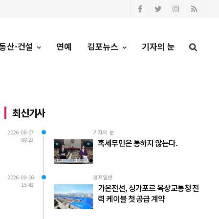
동산·건설
연예
김포뉴스
기자의 눈
최신기사
2026-08-07
기자의 눈
08:23
혹세무민은 통하지 않는다.
2026-08-06
경제일반
15:42
가온전선, 싱가포르 육상교통청 전
력 케이블 첫 공급 계약