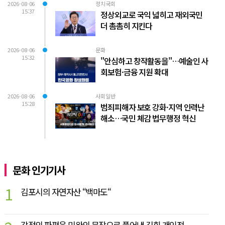
2026-08-06
정치국회
15:37
정상외교로 국익 넓히고 재외국민
더 촘촘히 지킨다
2026-08-06
문화
15:32
"안심하고 창작활동을"…예술인 사
회보험·금융 지원 확대
2026-08-06
사회일반
15:28
범죄피해자 보호 강화·지역 인력난
해소…국민 체감 법무행정 혁신
문화 인기기사
1
김포시의 자연자산 “백마도“
감정의 파편을 미완의 문장으로 풀어낸 김휘 개인전