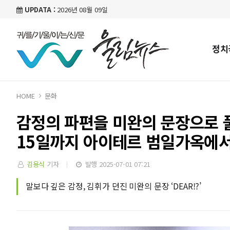
UPDATA :
2026년 08월 09일
정치
HOME
문화
감정의 파편을 미완의 문장으로 풀어
15일까지 아이테르 범일가옥에서
김용식
기자
발행 2025-07-01 07:21
말보다 깊은 감정, 김휘가 던진 미완의 문장 ‘DEAR!?’