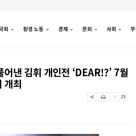
국회
환경 노동
경제
문화
사회
부
낸 김휘 개인전 ‘DEAR!?’ 7월
 개최