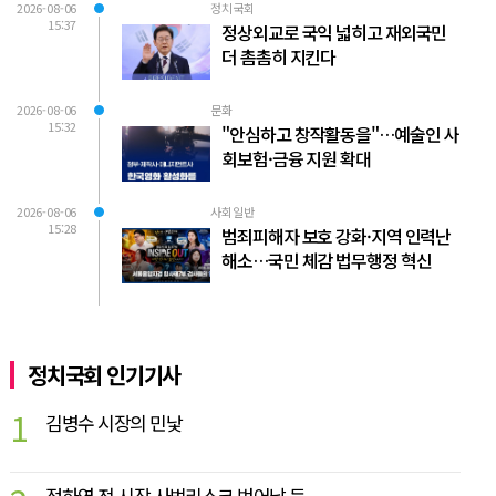
2026-08-06
정치국회
15:37
정상외교로 국익 넓히고 재외국민
더 촘촘히 지킨다
2026-08-06
문화
15:32
"안심하고 창작활동을"…예술인 사
회보험·금융 지원 확대
2026-08-06
사회일반
15:28
범죄피해자 보호 강화·지역 인력난
해소…국민 체감 법무행정 혁신
정치국회 인기기사
1
김병수 시장의 민낯
정하영 전 시장 사법리스크 벗어날 듯