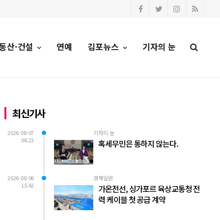
동산·건설
연예
김포뉴스
기자의 눈
최신기사
2026-08-07
기자의 눈
08:23
혹세무민은 통하지 않는다.
2026-08-06
경제일반
15:42
가온전선, 싱가포르 육상교통청 전
력 케이블 첫 공급 계약