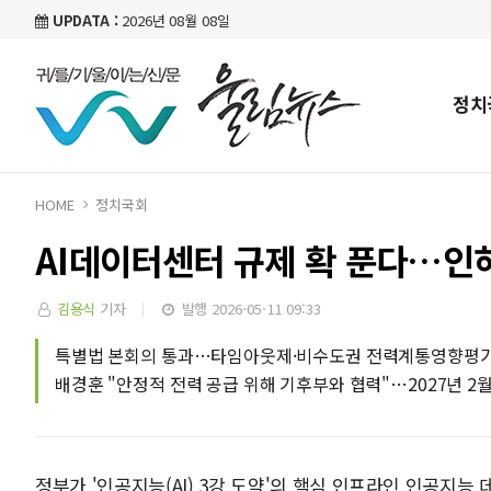
UPDATA :
2026년 08월 08일
정치
HOME
정치국회
AI데이터센터 규제 확 푼다…인
김용식
기자
발행 2026-05-11 09:33
특별법 본회의 통과…타임아웃제·비수도권 전력계통영향평가
배경훈 "안정적 전력 공급 위해 기후부와 협력"…2027년 2월
정부가 '인공지능(AI) 3강 도약'의 핵심 인프라인 인공지능 