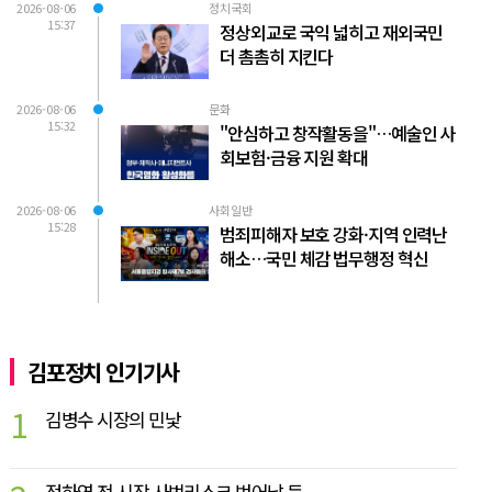
2026-08-06
정치국회
15:37
정상외교로 국익 넓히고 재외국민
더 촘촘히 지킨다
2026-08-06
문화
15:32
"안심하고 창작활동을"…예술인 사
회보험·금융 지원 확대
2026-08-06
사회일반
15:28
범죄피해자 보호 강화·지역 인력난
해소…국민 체감 법무행정 혁신
김포정치 인기기사
1
김병수 시장의 민낯
정하영 전 시장 사법리스크 벗어날 듯