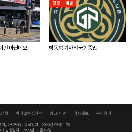
행정 · 개발
 이건 아닌데요
박동희 기자의 국회증언
호정책
이메일수집거부
광고·제휴
기사제보
문의하기
, 아52543 | 등록일자 : 2020년 05월 14일
| 발행일자 : 2020년 03월 02일