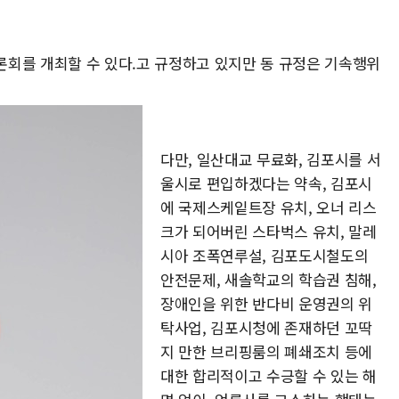
회를 개최할 수 있다.고 규정하고 있지만 동 규정은 기속행위
다만, 일산대교 무료화, 김포시를 서
울시로 편입하겠다는 약속, 김포시
에 국제스케잍트장 유치, 오너 리스
크가 되어버린 스타벅스 유치, 말레
시아 조폭연루설, 김포도시철도의
안전문제, 새솔학교의 학습권 침해,
장애인을 위한 반다비 운영권의 위
탁사업, 김포시청에 존재하던 꼬딱
지 만한 브리핑룸의 폐쇄조치 등에
대한 합리적이고 수긍할 수 있는 해