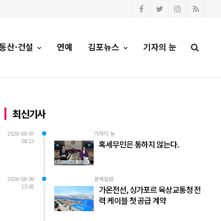
동산·건설
연예
김포뉴스
기자의 눈
최신기사
2026-08-07
기자의 눈
08:23
혹세무민은 통하지 않는다.
2026-08-06
경제일반
15:42
가온전선, 싱가포르 육상교통청 전
력 케이블 첫 공급 계약