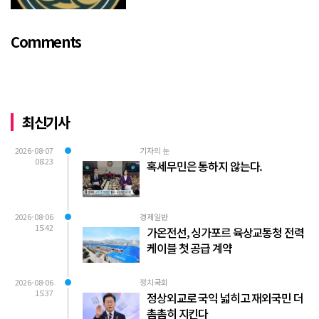
v=TQBQEpvcWs4 )박동희 스포츠 전문기
자가 축구협회에 참고인으로 출석하여 프
Comments
로축구 2부리그에 대해...
최신기사
2026-08-07
기자의 눈
08:23
혹세무민은 통하지 않는다.
2026-08-06
경제일반
15:42
가온전선, 싱가포르 육상교통청 전력
케이블 첫 공급 계약
2026-08-06
정치국회
15:37
정상외교로 국익 넓히고 재외국민 더
촘촘히 지킨다