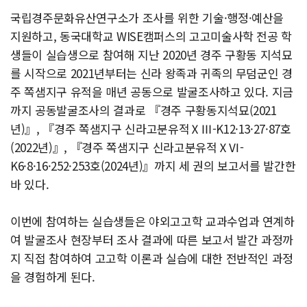
국립경주문화유산연구소가 조사를 위한 기술·행정·예산을
지원하고, 동국대학교 WISE캠퍼스의 고고미술사학 전공 학
생들이 실습생으로 참여해 지난 2020년 경주 구황동 지석묘
를 시작으로 2021년부터는 신라 왕족과 귀족의 무덤군인 경
주 쪽샘지구 유적을 매년 공동으로 발굴조사하고 있다. 지금
까지 공동발굴조사의 결과로 『경주 구황동지석묘(2021
년)』, 『경주 쪽샘지구 신라고분유적ⅩⅢ-K12·13·27·87호
(2022년)』, 『경주 쪽샘지구 신라고분유적ⅩⅥ-
K6·8·16·252·253호(2024년)』까지 세 권의 보고서를 발간한
바 있다.
이번에 참여하는 실습생들은 야외고고학 교과수업과 연계하
여 발굴조사 현장부터 조사 결과에 따른 보고서 발간 과정까
지 직접 참여하여 고고학 이론과 실습에 대한 전반적인 과정
을 경험하게 된다.