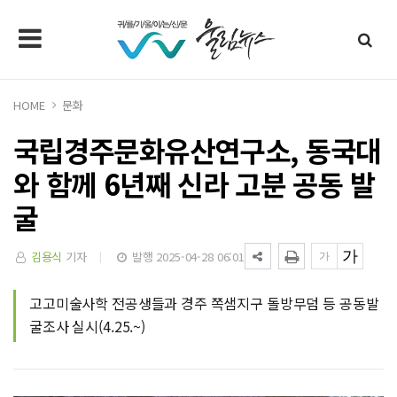
HOME
문화
국립경주문화유산연구소, 동국대
와 함께 6년째 신라 고분 공동 발
굴
김용식
기자
발행 2025-04-28 06:01
고고미술사학 전공생들과 경주 쪽샘지구 돌방무덤 등 공동발
굴조사 실시(4.25.~)