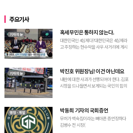
주요기사
혹세무민은 통하지 않는다.
기자의 눈
대한민국인 4심제다?대한민국은 4심제라
고 주장하는 현수막을 사우 사거리에 게시
된 것을 본 적이 있다. 사우동에 게시된 현
수막이므로 누가 걸었는지는 짐작할 수 있
는 현수막이고, 걸려있던 현수막은 혹세무
박진호 위원장님! 이건 아닌데요
민(惑...
기자의 눈
내란에 대한 사과가 선행되어야 한다. 김포
시청을 드나들면서 보게되는 국민의 힘의
김포시 갑구 박진호 당협위원장이 게시한
현수막을 보면서 불편한 마음을 감출수가
없다. 같은 당의 김재섭의원은 “총선때 당
박동희 기자의 국회증언
이 하...
행정 · 개발
무허가 백숙집이라는 뼈아픈 증언장하다
김병수 전 시장(
https://www.youtube.com/watch?