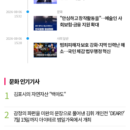
2026-08-06
문화
15:32
"안심하고 창작활동을"…예술인 사
회보험·금융 지원 확대
2026-08-06
사회일반
15:28
범죄피해자 보호 강화·지역 인력난 해
소…국민 체감 법무행정 혁신
문화 인기기사
1
김포시의 자연자산 “백마도“
2
감정의 파편을 미완의 문장으로 풀어낸 김휘 개인전 ‘DEAR!?’
7월 15일까지 아이테르 범일가옥에서 개최