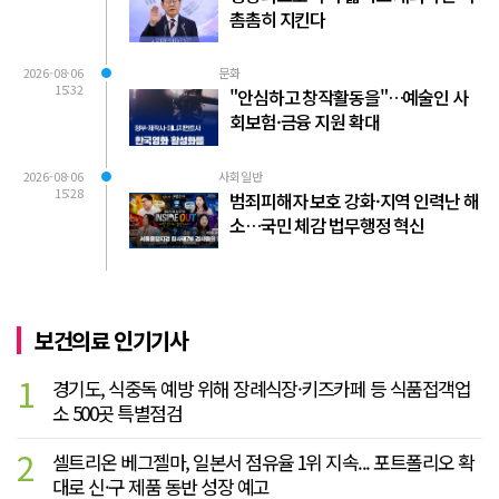
촘촘히 지킨다
2026-08-06
문화
15:32
"안심하고 창작활동을"…예술인 사
회보험·금융 지원 확대
2026-08-06
사회일반
15:28
범죄피해자 보호 강화·지역 인력난 해
소…국민 체감 법무행정 혁신
보건의료 인기기사
1
경기도, 식중독 예방 위해 장례식장·키즈카페 등 식품접객업
소 500곳 특별점검
2
셀트리온 베그젤마, 일본서 점유율 1위 지속... 포트폴리오 확
대로 신·구 제품 동반 성장 예고