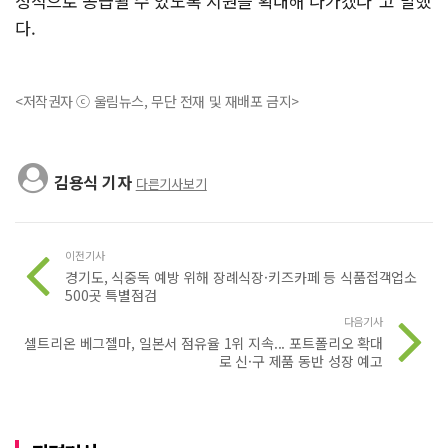
정적으로 공급될 수 있도록 지원을 확대해 나가겠다"고 말했
다.
<저작권자 ⓒ 울림뉴스, 무단 전재 및 재배포 금지>
김용식 기자
다른기사보기
이전기사
경기도, 식중독 예방 위해 장례식장·키즈카페 등 식품접객업소
500곳 특별점검
다음기사
셀트리온 베그젤마, 일본서 점유율 1위 지속... 포트폴리오 확대
로 신·구 제품 동반 성장 예고