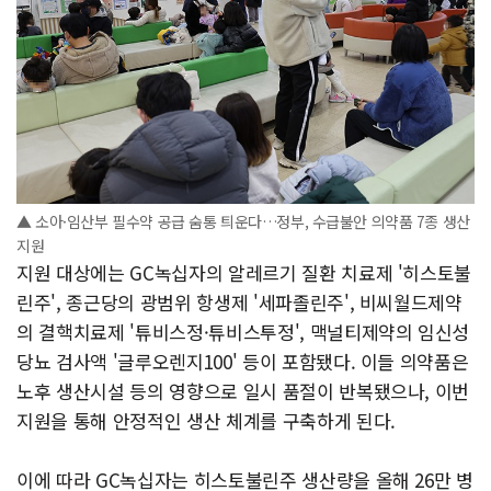
▲ 소아·임산부 필수약 공급 숨통 틔운다…정부, 수급불안 의약품 7종 생산
지원
지원 대상에는 GC녹십자의 알레르기 질환 치료제 '히스토불
린주', 종근당의 광범위 항생제 '세파졸린주', 비씨월드제약
의 결핵치료제 '튜비스정·튜비스투정', 맥널티제약의 임신성
당뇨 검사액 '글루오렌지100' 등이 포함됐다. 이들 의약품은
노후 생산시설 등의 영향으로 일시 품절이 반복됐으나, 이번
지원을 통해 안정적인 생산 체계를 구축하게 된다.
이에 따라 GC녹십자는 히스토불린주 생산량을 올해 26만 병