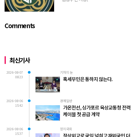
https://www.youtube.com/watch?
v=TQBQEpvcWs4 )박동희 스포츠 전문기
자가 축구협회에 참고인으로 출석하여 프
Comments
로축구 2부리그에 대해...
최신기사
2026-08-07
기자의 눈
08:23
혹세무민은 통하지 않는다.
2026-08-06
경제일반
15:42
가온전선, 싱가포르 육상교통청 전력
케이블 첫 공급 계약
2026-08-06
정치국회
15:37
정상외교로 국익 넓히고 재외국민 더