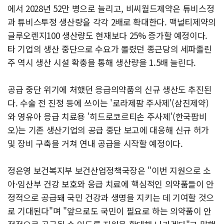
에서 2028년 52만 병으로 늘리고, 비씨월드제약은 튜비스정
과 튜비스투정 생산량을 각각 2배로 확대한다. 맥널티제약의
글루오렌지100 생산량도 현재보다 25% 증가할 예정이다.
타 기업의 생산 중단으로 수요가 몰렸던 종근당의 세파졸린
주 역시 생산 시설 확충을 통해 생산량을 1.5배 늘린다.
공급 중단 위기에 처했던 응급의약품의 신규 생산도 추진된
다. 수술 전 진정 등에 쓰이는 '로라제팜 주사제'(삼진제약)
와 영유아 응급 치료용 '히드로코르티손 주사제'(한국팜비
오)는 기존 생산기업의 공급 중단 보고에 대응해 신규 허가
및 장비 구축을 거쳐 연내 공급을 시작할 예정이다.
정은영 보건복지부 보건산업정책국장은 "이번 지원으로 소
아·임산부 건강 보호와 응급 치료에 핵심적인 의약품들이 안
정적으로 공급돼 국민 건강과 생명을 지키는 데 기여할 것으
로 기대된다"며 "앞으로도 국민이 필요로 하는 의약품이 안