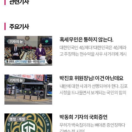
관련기사
주요기사
혹세무민은 통하지 않는다.
기자의 눈
대한민국인 4심제다?대한민국은 4심제라
고 주장하는 현수막을 사우 사거리에 게시
된 것을 본 적이 있다. 사우동에 게시된 현
수막이므로 누가 걸었는지는 짐작할 수 있
는 현수막이고, 걸려있던 현수막은 혹세무
박진호 위원장님! 이건 아닌데요
민(惑...
기자의 눈
내란에 대한 사과가 선행되어야 한다. 김포
시청을 드나들면서 보게되는 국민의 힘의
김포시 갑구 박진호 당협위원장이 게시한
현수막을 보면서 불편한 마음을 감출수가
없다. 같은 당의 김재섭의원은 “총선때 당
박동희 기자의 국회증언
이 하...
행정 · 개발
무허가 백숙집이라는 뼈아픈 증언장하다
김병수 전 시장(