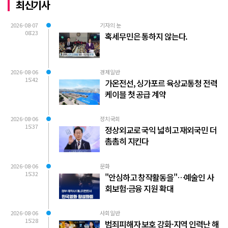
최신기사
2026-08-07
기자의 눈
08:23
혹세무민은 통하지 않는다.
2026-08-06
경제일반
15:42
가온전선, 싱가포르 육상교통청 전력
케이블 첫 공급 계약
2026-08-06
정치국회
15:37
정상외교로 국익 넓히고 재외국민 더
촘촘히 지킨다
2026-08-06
문화
15:32
"안심하고 창작활동을"…예술인 사
회보험·금융 지원 확대
2026-08-06
사회일반
15:28
범죄피해자 보호 강화·지역 인력난 해