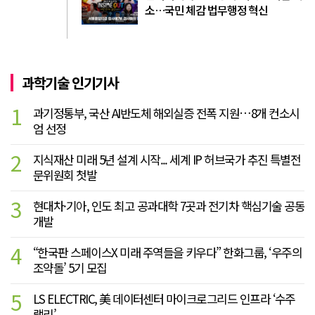
소…국민 체감 법무행정 혁신
과학기술 인기기사
1
과기정통부, 국산 AI반도체 해외실증 전폭 지원…8개 컨소시
엄 선정
2
지식재산 미래 5년 설계 시작... 세계 IP 허브국가 추진 특별전
문위원회 첫발
3
현대차·기아, 인도 최고 공과대학 7곳과 전기차 핵심기술 공동
개발
4
“한국판 스페이스X 미래 주역들을 키우다” 한화그룹, ‘우주의
조약돌’ 5기 모집
5
LS ELECTRIC, 美 데이터센터 마이크로그리드 인프라 ‘수주
랠리’