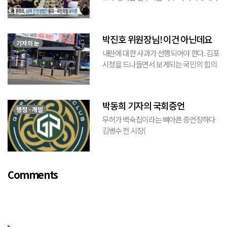
된 것을 본 적이 있다. 사우동에 게시된 현
수막이므로 누가 걸었는지는 짐작할 수 있
는 현수막이고, 걸려있던 현수막은 혹세무
박진호 위원장님! 이건 아닌데요
민(惑...
기자의 눈
내란에 대한 사과가 선행되어야 한다. 김포
시청을 드나들면서 보게되는 국민의 힘의
김포시 갑구 박진호 당협위원장이 게시한
현수막을 보면서 불편한 마음을 감출수가
없다. 같은 당의 김재섭의원은 “총선때 당
박동희 기자의 국회증언
이 하...
행정 · 개발
무허가 백숙집이라는 뼈아픈 증언장하다
김병수 전 시장(
https://www.youtube.com/watch?
v=TQBQEpvcWs4 )박동희 스포츠 전문기
자가 축구협회에 참고인으로 출석하여 프
Comments
로축구 2부리그에 대해...