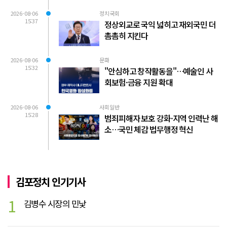
2026-08-06
정치국회
15:37
정상외교로 국익 넓히고 재외국민 더
촘촘히 지킨다
2026-08-06
문화
15:32
"안심하고 창작활동을"…예술인 사
회보험·금융 지원 확대
2026-08-06
사회일반
15:28
범죄피해자 보호 강화·지역 인력난 해
소…국민 체감 법무행정 혁신
김포정치 인기기사
1
김병수 시장의 민낯