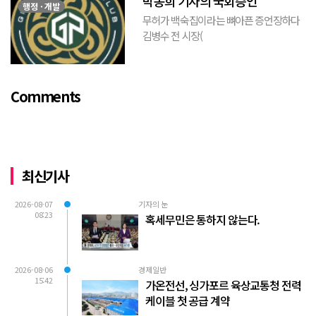
박동희 기자의 국회증언
이 하...
행정 · 개발
무허가 백숙집이라는 뼈아픈 증언장하다
김병수 전 시장(
https://www.youtube.com/watch?
v=TQBQEpvcWs4 )박동희 스포츠 전문기
자가 축구협회에 참고인으로 출석하여 프
Comments
로축구 2부리그에 대해...
최신기사
2026-08-07
기자의 눈
08:23
혹세무민은 통하지 않는다.
2026-08-06
경제일반
15:42
가온전선, 싱가포르 육상교통청 전력
케이블 첫 공급 계약