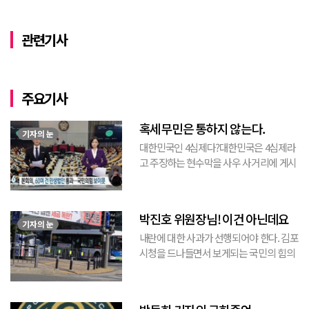
관련기사
주요기사
혹세무민은 통하지 않는다.
기자의 눈
대한민국인 4심제다?대한민국은 4심제라
고 주장하는 현수막을 사우 사거리에 게시
된 것을 본 적이 있다. 사우동에 게시된 현
수막이므로 누가 걸었는지는 짐작할 수 있
는 현수막이고, 걸려있던 현수막은 혹세무
박진호 위원장님! 이건 아닌데요
민(惑...
기자의 눈
내란에 대한 사과가 선행되어야 한다. 김포
시청을 드나들면서 보게되는 국민의 힘의
김포시 갑구 박진호 당협위원장이 게시한
현수막을 보면서 불편한 마음을 감출수가
없다. 같은 당의 김재섭의원은 “총선때 당