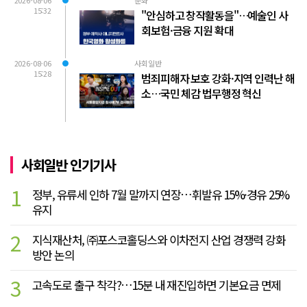
2026-08-06
문화
15:32
"안심하고 창작활동을"…예술인 사
회보험·금융 지원 확대
2026-08-06
사회일반
15:28
범죄피해자 보호 강화·지역 인력난 해
소…국민 체감 법무행정 혁신
사회일반 인기기사
1
정부, 유류세 인하 7월 말까지 연장…휘발유 15%·경유 25%
유지
2
지식재산처, ㈜포스코홀딩스와 이차전지 산업 경쟁력 강화
방안 논의
3
고속도로 출구 착각?…15분 내 재진입하면 기본요금 면제