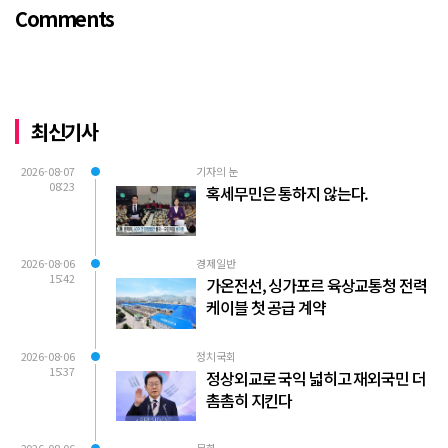
Comments
로축구 2부리그에 대해...
최신기사
2026-08-07
기자의 눈
08:23
혹세무민은 통하지 않는다.
2026-08-06
경제일반
15:42
가온전선, 싱가포르 육상교통청 전력
케이블 첫 공급 계약
2026-08-06
정치국회
15:37
정상외교로 국익 넓히고 재외국민 더
촘촘히 지킨다