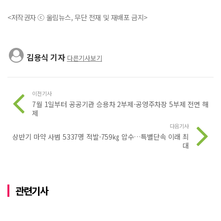
<저작권자 ⓒ 울림뉴스, 무단 전재 및 재배포 금지>
김용식 기자
다른기사보기
이전기사
7월 1일부터 공공기관 승용차 2부제·공영주차장 5부제 전면 해
제
다음기사
상반기 마약 사범 5337명 적발·759㎏ 압수…특별단속 이래 최
대
관련기사