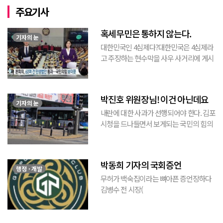
주요기사
혹세무민은 통하지 않는다.
기자의 눈
대한민국인 4심제다?대한민국은 4심제라
고 주장하는 현수막을 사우 사거리에 게시
된 것을 본 적이 있다. 사우동에 게시된 현
수막이므로 누가 걸었는지는 짐작할 수 있
는 현수막이고, 걸려있던 현수막은 혹세무
박진호 위원장님! 이건 아닌데요
민(惑...
기자의 눈
내란에 대한 사과가 선행되어야 한다. 김포
시청을 드나들면서 보게되는 국민의 힘의
김포시 갑구 박진호 당협위원장이 게시한
현수막을 보면서 불편한 마음을 감출수가
없다. 같은 당의 김재섭의원은 “총선때 당
박동희 기자의 국회증언
이 하...
행정 · 개발
무허가 백숙집이라는 뼈아픈 증언장하다
김병수 전 시장(
https://www.youtube.com/watch?
v=TQBQEpvcWs4 )박동희 스포츠 전문기
자가 축구협회에 참고인으로 출석하여 프