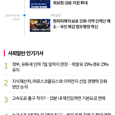
회보험·금융 지원 확대
2026-08-06
사회일반
15:28
범죄피해자 보호 강화·지역 인력난 해
소…국민 체감 법무행정 혁신
사회일반 인기기사
1
정부, 유류세 인하 7월 말까지 연장…휘발유 15%·경유 25%
유지
2
지식재산처, ㈜포스코홀딩스와 이차전지 산업 경쟁력 강화
방안 논의
3
고속도로 출구 착각?…15분 내 재진입하면 기본요금 면제
농가소득 5467만 원 '역대 최고'…쌀값 회복·직불금 확대 영향