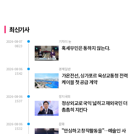
최신기사
2026-08-07
기자의 눈
08:23
혹세무민은 통하지 않는다.
2026-08-06
경제일반
15:42
가온전선, 싱가포르 육상교통청 전력
케이블 첫 공급 계약
2026-08-06
정치국회
15:37
정상외교로 국익 넓히고 재외국민 더
촘촘히 지킨다
2026-08-06
문화
15:32
"안심하고 창작활동을"…예술인 사