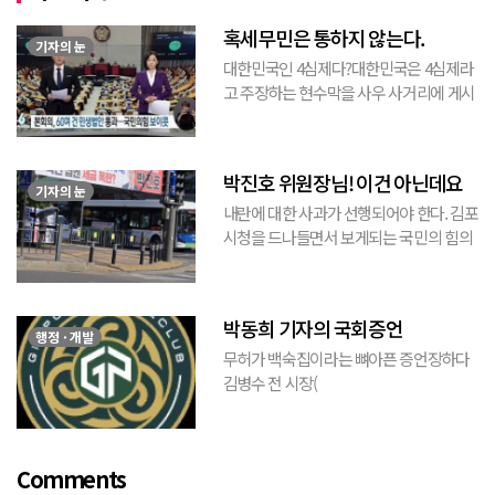
혹세무민은 통하지 않는다.
기자의 눈
대한민국인 4심제다?대한민국은 4심제라
고 주장하는 현수막을 사우 사거리에 게시
된 것을 본 적이 있다. 사우동에 게시된 현
수막이므로 누가 걸었는지는 짐작할 수 있
는 현수막이고, 걸려있던 현수막은 혹세무
박진호 위원장님! 이건 아닌데요
민(惑...
기자의 눈
내란에 대한 사과가 선행되어야 한다. 김포
시청을 드나들면서 보게되는 국민의 힘의
김포시 갑구 박진호 당협위원장이 게시한
현수막을 보면서 불편한 마음을 감출수가
없다. 같은 당의 김재섭의원은 “총선때 당
박동희 기자의 국회증언
이 하...
행정 · 개발
무허가 백숙집이라는 뼈아픈 증언장하다
김병수 전 시장(
https://www.youtube.com/watch?
v=TQBQEpvcWs4 )박동희 스포츠 전문기
자가 축구협회에 참고인으로 출석하여 프
Comments
로축구 2부리그에 대해...