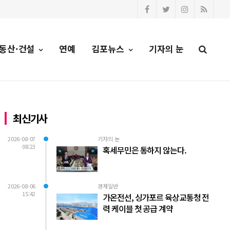
동산·건설
연예
김포뉴스
기자의 눈
최신기사
2026-08-07
기자의 눈
08:23
혹세무민은 통하지 않는다.
2026-08-06
경제일반
15:42
가온전선, 싱가포르 육상교통청 전
력 케이블 첫 공급 계약