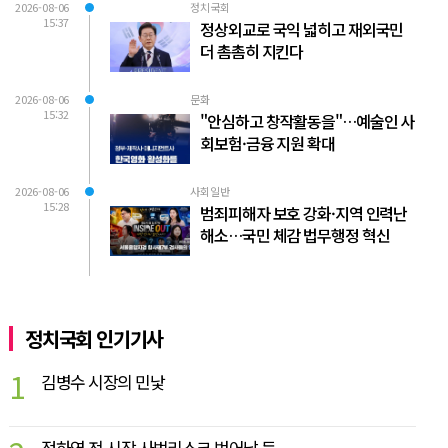
2026-08-06
정치국회
15:37
정상외교로 국익 넓히고 재외국민
더 촘촘히 지킨다
2026-08-06
문화
15:32
"안심하고 창작활동을"…예술인 사
회보험·금융 지원 확대
2026-08-06
사회일반
15:28
범죄피해자 보호 강화·지역 인력난
해소…국민 체감 법무행정 혁신
정치국회 인기기사
1
김병수 시장의 민낯
정하영 전 시장 사법리스크 벗어날 듯