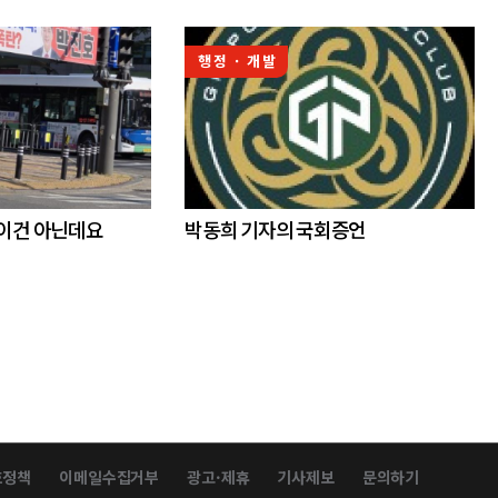
행정 · 개발
 이건 아닌데요
박동희 기자의 국회증언
호정책
이메일수집거부
광고·제휴
기사제보
문의하기