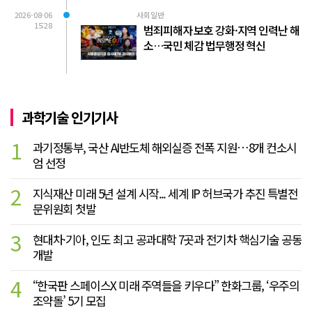
2026-08-06
사회일반
15:28
범죄피해자 보호 강화·지역 인력난 해
소…국민 체감 법무행정 혁신
과학기술 인기기사
1
과기정통부, 국산 AI반도체 해외실증 전폭 지원…8개 컨소시
엄 선정
2
지식재산 미래 5년 설계 시작... 세계 IP 허브국가 추진 특별전
문위원회 첫발
3
현대차·기아, 인도 최고 공과대학 7곳과 전기차 핵심기술 공동
개발
4
“한국판 스페이스X 미래 주역들을 키우다” 한화그룹, ‘우주의
조약돌’ 5기 모집