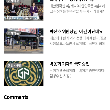
기자의 눈
대한민국인 4심제다?대한민국은 4심제라
고 주장하는 현수막을 사우 사거리에 게시
된 것을 본 적이 있다. 사우동에 게시된 현
수막이므로 누가 걸었는지는 짐작할 수 있
는 현수막이고, 걸려있던 현수막은 혹세무
박진호 위원장님! 이건 아닌데요
민(惑...
기자의 눈
내란에 대한 사과가 선행되어야 한다. 김포
시청을 드나들면서 보게되는 국민의 힘의
김포시 갑구 박진호 당협위원장이 게시한
현수막을 보면서 불편한 마음을 감출수가
없다. 같은 당의 김재섭의원은 “총선때 당
박동희 기자의 국회증언
이 하...
행정 · 개발
무허가 백숙집이라는 뼈아픈 증언장하다
김병수 전 시장(
https://www.youtube.com/watch?
v=TQBQEpvcWs4 )박동희 스포츠 전문기
자가 축구협회에 참고인으로 출석하여 프
Comments
로축구 2부리그에 대해...