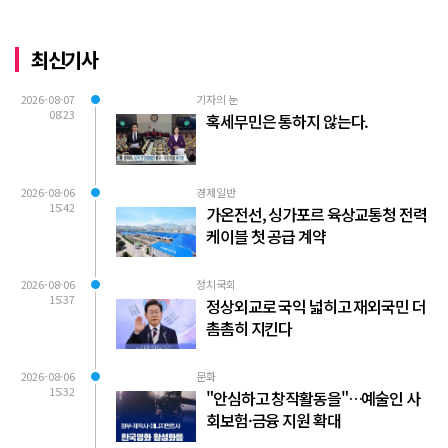
최신기사
2026-08-07
기자의 눈
08:23
혹세무민은 통하지 않는다.
2026-08-06
경제일반
15:42
가온전선, 싱가포르 육상교통청 전력
케이블 첫 공급 계약
2026-08-06
정치국회
15:37
정상외교로 국익 넓히고 재외국민 더
촘촘히 지킨다
2026-08-06
문화
15:32
"안심하고 창작활동을"…예술인 사
회보험·금융 지원 확대