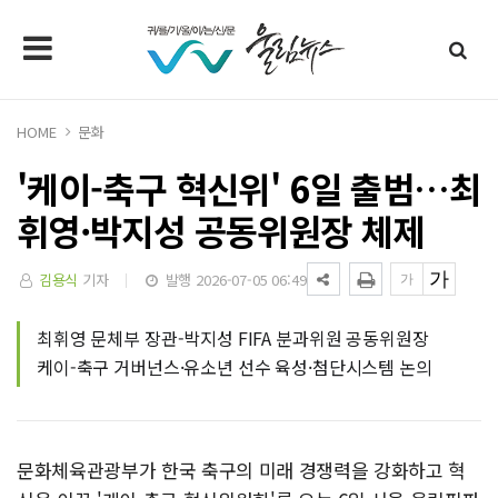
HOME
문화
'케이-축구 혁신위' 6일 출범…최
휘영·박지성 공동위원장 체제
김용식
기자
발행 2026-07-05 06:49
최휘영 문체부 장관-박지성 FIFA 분과위원 공동위원장
케이-축구 거버넌스·유소년 선수 육성·첨단시스템 논의
문화체육관광부가 한국 축구의 미래 경쟁력을 강화하고 혁