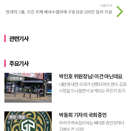
다음기사
현대차그룹, 지진 피해 베네수엘라에 구호성금 100만 달러 지원
관련기사
주요기사
박진호 위원장님! 이건 아닌데요
기자의 눈
내란에 대한 사과가 선행되어야 한다. 김포
시청을 드나들면서 보게되는 국민의 힘의
김포시 갑구 박진호 당협위원장이 게시한
현수막을 보면서 불편한 마음을 감출수가
없다. 같은 당의 김재섭의원은 “총선때 당
박동희 기자의 국회증언
이 하...
행정 · 개발
무허가 백숙집이라는 뼈아픈 증언장하다
김병수 전 시장(