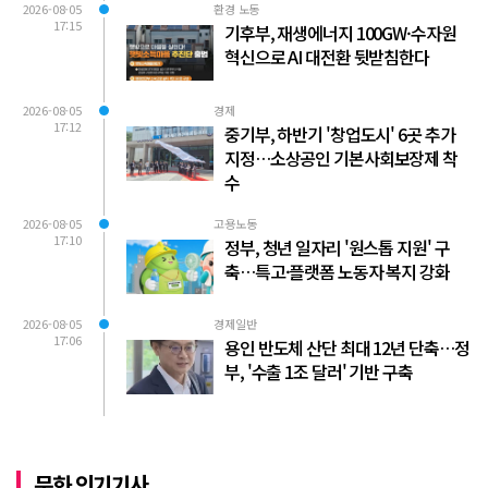
2026-08-05
환경 노동
17:15
기후부, 재생에너지 100GW·수자원
혁신으로 AI 대전환 뒷받침한다
2026-08-05
경제
17:12
중기부, 하반기 '창업도시' 6곳 추가
지정…소상공인 기본사회보장제 착
수
2026-08-05
고용노동
17:10
정부, 청년 일자리 '원스톱 지원' 구
축…특고·플랫폼 노동자 복지 강화
2026-08-05
경제일반
17:06
용인 반도체 산단 최대 12년 단축…정
부, '수출 1조 달러' 기반 구축
문화 인기기사