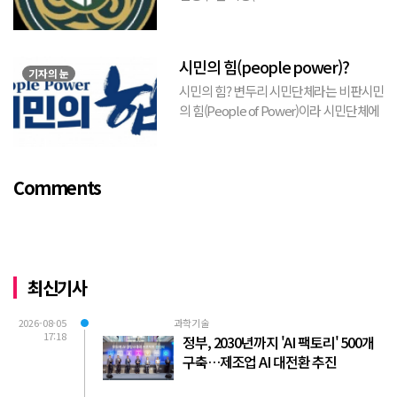
https://www.youtube.com/watch?
v=TQBQEpvcWs4 )박동희 스포츠 전문기
자가 축구협회에 참고인으로 출석하여 프
시민의 힘(people power)?
로축구 2부리그에 대해...
기자의 눈
시민의 힘? 변두리 시민단체라는 비판시민
의 힘(People of Power)이라 시민단체에
서 김포FC 횡령에 대한 비판적 논평을 내
놓았다. 논평의 전체적 취지는 “시의회가
무능하여 시민의 혈세를 낭비하게 되고, 함
Comments
량...
최신기사
2026-08-05
과학기술
17:18
정부, 2030년까지 'AI 팩토리' 500개
구축…제조업 AI 대전환 추진